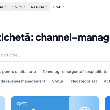
se
Soluții
Resurse
Prețuri
tichetă: channel-manag
d pentru ospitalitate
Tehnologii emergente în ospitalitate
i de revenue management
Sfaturi
Necategorizat
Act