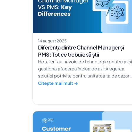
[…]
14 august 2025
Diferența dintre Channel Manager și
PMS: Tot ce trebuie să știi
Hotelierii au nevoie de tehnologie pentru a-și
gestiona afacerea în ziua de azi. Alegerea
soluției potrivite pentru unitatea ta de cazare
nu e ușoară, mai ales fără informațiile
Citește mai mult →
corecte. Poate ai auzit de PMS Channel
Manager. Dar care sunt diferențele esențiale
dintre aceste două soluții? Poate
proprietatea ta de vacanță să funcționeze
doar cu una dintre ele? Ai avea nevoie de
amândouă […]