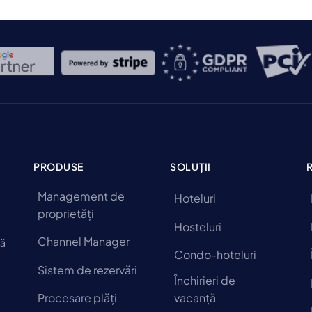
PRODUSE
SOLUȚII
Management de
Hoteluri
proprietăți
Hosteluri
Channel Manager
să
Condo-hoteluri
Sistem de rezervări
Închirieri de
Procesare plăți
vacanță