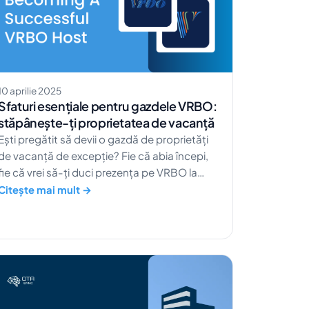
destinație de top. […]
10 aprilie 2025
Sfaturi esențiale pentru gazdele VRBO:
stăpânește-ți proprietatea de vacanță
Ești pregătit să devii o gazdă de proprietăți
de vacanță de excepție? Fie că abia începi,
fie că vrei să-ți duci prezența pe VRBO la
nivelul următor, crearea unui anunț perfect
Citește mai mult →
este cheia pentru a atrage oaspeți și a crește
numărul de rezervări. Cu puțin know-how și
instrumentele potrivite, vei fi pe drumul cel
bun spre administrarea cu succes a unei
proprietăți de vacanță. Hai să descoperim
[…]