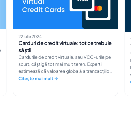
acestor […]
22 iulie 2024
Carduri de credit virtuale: tot ce trebuie
să știi
e
e
Cardurile de credit virtuale, sau VCC-urile pe
scurt, câștigă tot mai mult teren. Experții
estimează că valoarea globală a tranzacțiilor
VCC va atinge o cifră impresionantă de 6,8
Citește mai mult →
trilioane de dolari până în 2026. Dar oare
acest lucru te va avantaja? Cine sunt cei mai
frecvenți utilizatori ai acestei metode de
plată? Și, cel mai important, care sunt
dezavantajele și la ce trebuie să fii atent? […]