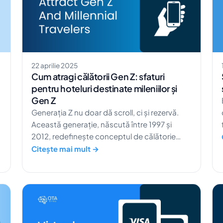
poate simplifica fluxurile de lucru, poate
crește gradul de ocupare și […]
22 aprilie 2025
Cum atragi călătorii Gen Z: sfaturi
pentru hoteluri destinate mileniilor și
Gen Z
Generația Z nu doar dă scroll, ci și rezervă.
Această generație, născută între 1997 și
t
2012, redefinește conceptul de călătorie
punând accent pe autenticitate,
Citește mai mult →
sustenabilitate și interacțiune digitală. De
fapt, 88% dintre consumatorii Gen Z
urmăresc cel puțin un influencer de călătorii
pe TikTok, ceea ce arată cât de mult se
bazează pe social media pentru inspirație în
alegerea destinațiilor. ​ Pentru a capta atenția