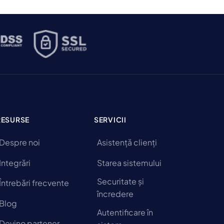
RESURSE
SERVICII
Despre noi
Asistență clienți
Integrări
Starea sistemului
Securitate și
Întrebări frecvente
încredere
Blog
Autentificare în
Devino partener