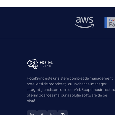
HotelSync este un sistem complet de management
hotelier și de proprietăți, cu un channel manager
integrat și un sistem de rezervări. Scopul nostru este 
oferim doar cea mai bună soluție software de pe
piață.