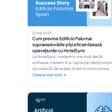
22 mai 2025
Cum previne Edificio Palomar
suprarezervările și își eficientizează
operațiunile cu HotelSync
La HotelSync, credem în mai mult decât
software, credem în a-i ajuta pe clienții noștri
să crească. De aceea, ținem în mod constan
legătura cu partenerii noștri din industria
Citește mai mult →
ospitalității. Când am vizitat Edificio Palomar
Apartments din Valencia, am descoperit o
echipă care nu doar prospera, ci folosea și
instrumentele HotelSync pentru a-și
eficientiza operațiunile, automatiza sarcinile
și lăsa în urmă […]