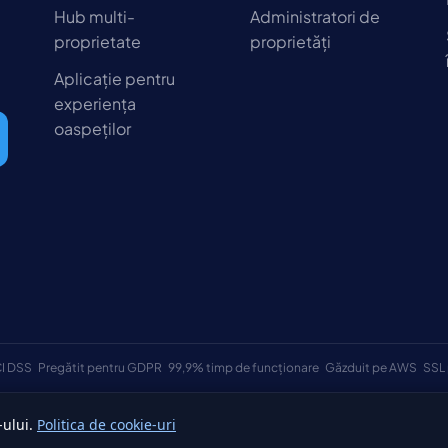
Hub multi-
Administratori de
proprietate
proprietăți
Aplicație pentru
experiența
oaspeților
I DSS
Pregătit pentru GDPR
99,9% timp de funcționare
Găzduit pe AWS
SSL 
-ului.
Politica de cookie-uri
e.
Termeni și co