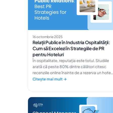
16 octombrie 2025
Relații Publice în Industria Ospitalității:
Cum să Excelezi în Strategiile de PR
pentru Hoteluri
În ospitalitate, reputația este totul. Studiile
arată că peste 80% dintre călători citesc
recenziile online înainte de a rezerva un hotel.
Asta înseamnă că povestea brandului tău și
Citește mai mult →
imaginea publică îți pot influența direct
veniturile. Înțelegerea puterii relațiilor publice
în hoteluri nu mai este opțională. Asta face
diferența între proprietățile pe care oaspeții
le rețin și cele pe lângă care pur și simplu trec