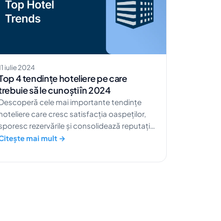
11 iulie 2024
Top 4 tendințe hoteliere pe care
trebuie să le cunoști în 2024
Descoperă cele mai importante tendințe
hoteliere care cresc satisfacția oaspeților,
sporesc rezervările și consolidează reputația
hotelului tău pentru un succes de durată.
Citește mai mult →