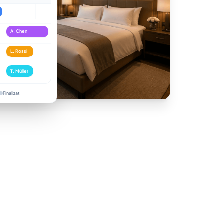
A. Chen
L. Rossi
T. Müller
Finalizat