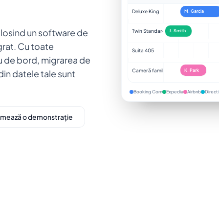
Deluxe King
M. Garcia
olosind un software de
Twin Standard
J. Smith
grat. Cu toate
Suita 405
ou de bord, migrarea de
Cameră familială
K. Park
din datele tale sunt
Booking Com
Expedia
Airbnb
Direct
mează o demonstrație