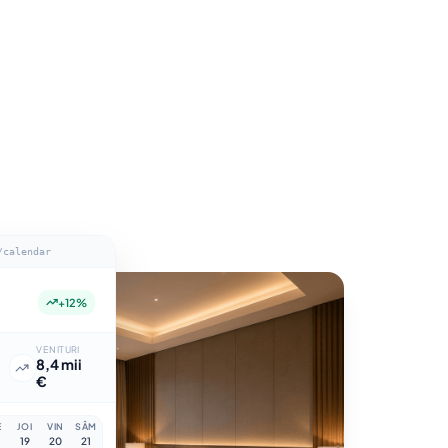
/calendar
+12%
VENITURI
8,4 mii
€
E
JOI
VIN
SÂM
19
20
21