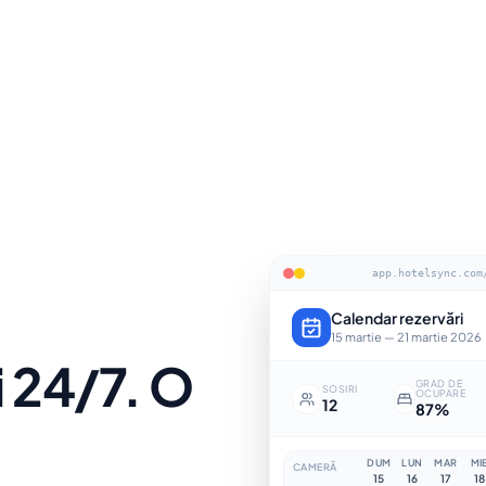
app.hotelsync.com
Calendar rezervări
15 martie — 21 martie 2026
i 24/7. O
GRAD DE
SOSIRI
OCUPARE
12
87%
DUM
LUN
MAR
MI
CAMERĂ
15
16
17
18