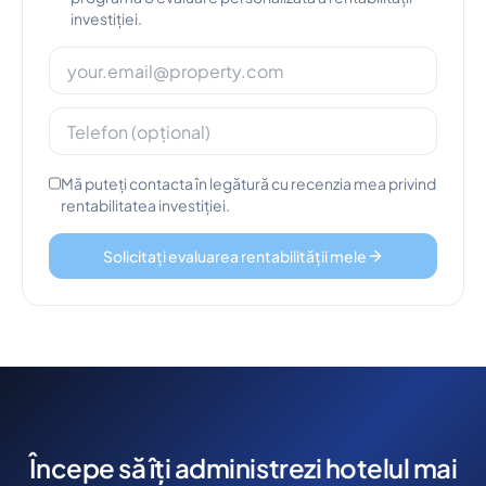
investiției.
Mă puteți contacta în legătură cu recenzia mea privind
rentabilitatea investiției.
Solicitați evaluarea rentabilității mele
Începe să îți administrezi hotelul mai