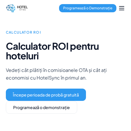
Salt la conținutul principal
Management de proprietăți
Programează o Demonstrație
Channel Manager
Sistem de rezervări
Procesare plăți
Hub multi-proprietate
CALCULATOR ROI
GuestApp
Calculator ROI pentru
Aplicație Housekeeping
hoteluri
Hoteluri
Hosteluri
Condo-hoteluri
Vedeți cât plătiți în comisioanele OTA și cât ați
Închirieri de vacanță
economisi cu HotelSync în primul an.
Administratori de proprietăți
Despre noi
Începe perioada de probă gratuită
Integrări
Întrebări frecvente
Programează o demonstrație
Blog
Parteneriate
HotelSync EDU