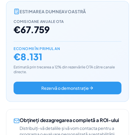
ESTIMAREA DUMNEAVOASTRĂ
COMISIOANE ANUALE OTA
€67.759
ECONOMII ÎN PRIMUL AN
€8.131
Estimată prin trecerea a 12% din rezervările OTA către canale
directe.
Rezervă o demonstrație
Obțineți dezagregarea completă a ROI-ului
Distribuiți-vă detaliile și vă vom contacta pentru a
programa o evaluare personalizată a rentabilității