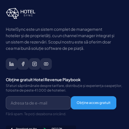
HotelSync este un sistem complet de management
hotelier și de proprietăți, cu un channel manager integrat și
un sistem de rezervări. Scopul nostru este să oferim doar
cea mai bună soluție software de pe piață.
Obține gratuit Hotel Revenue Playbook
Sfaturi săptămânale despre tarifare, distribuție și experiența oaspeților,
folosite de peste 41.000 de hotelieri.
Obține acces gratuit
Fără spam. Te poți dezabona oricând.