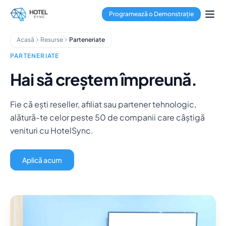
Sari la conținutul principal
Management de proprietăți
Programează o Demonstrație
Channel Manager
Sistem de rezervări
Acasă
Resurse
Parteneriate
Procesare plăți
Hub multi-proprietate
PARTENERIATE
GuestApp
Hai să creștem împreună.
Aplicație Housekeeping
Hoteluri
Fie că ești reseller, afiliat sau partener tehnologic,
Hosteluri
alătură-te celor peste 50 de companii care câștigă
Condo-hoteluri
venituri cu HotelSync.
Închirieri de vacanță
Administratori de proprietăți
Despre noi
Aplică acum
Integrări
Întrebări frecvente
Blog
Parteneriate
HotelSync EDU