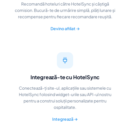
Recomandă hoteluri către HotelSync și câștigă
comision. Bucură-te de urmărire simplă, plăți lunare și
recompense pentru fiecare recomandare reușită.
Devino afiliat →
Integrează-te cu HotelSync
Conectează-ți site-ul, aplicațiile sau sistemele cu
HotelSync folosind widget-urile sau API-ul nostru
pentru a construi soluții personalizate pentru
ospitalitate.
Integrează →