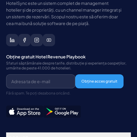
HotelSync este un sistem complet de management
hotelier și de proprietăți, cu un channel manager integrat și
un sistem de rezervări. Scopul nostru este să oferim doar
cea mai bună soluție software de pe piață.
Obține gratuit Hotel Revenue Playbook
Sfaturi săptămânale despre tarife, distribuție și experiența oaspeților,
urmărite de peste 41.000 de hotelieri.
Obține acces gratuit
Fără spam. Te poți dezabona oricând.