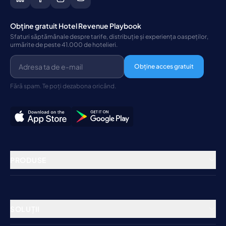
Obține gratuit Hotel Revenue Playbook
Sfaturi săptămânale despre tarife, distribuție și experiența oaspeților,
urmărite de peste 41.000 de hotelieri.
Obține acces gratuit
Fără spam. Te poți dezabona oricând.
PRODUSE
Management de proprietăți
Channel Manager
SOLUȚII
Sistem de rezervări
Hoteluri