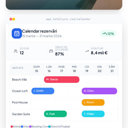
app.hotelsync.com/calendar
Calendar rezervări
+12%
15 martie — 21 martie 2026
GRAD DE
SOSIRI
VENITURI
OCUPARE
12
8,4 mii €
87%
DUM
LUN
MAR
MIE
JOI
VIN
SÂM
UNITATE
15
16
17
18
19
20
21
Beach Villa
M. Garcia
Ocean Loft
J. Smith
A. Chen
Pool House
L. Rossi
Garden Suite
K. Park
T. Müller
Airbnb
Vrbo
Booking Com
Direct
Finalizat