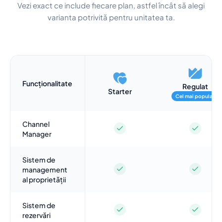
Vezi exact ce include fiecare plan, astfel încât să alegi
varianta potrivită pentru unitatea ta.
Funcționalitate
Regulat
Starter
Cel mai popular
Channel
Manager
Sistem de
management
al proprietății
Sistem de
rezervări