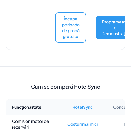
Începe
Programează
perioada
o
de probă
Demonstrație
gratuită
Cum se compară HotelSync
Funcționalitate
HotelSync
Concurenț
Comision motor de
Costuri mai mici
1–
rezervări