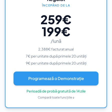
ÎNCEPÂND DE LA
259€
199€
/lună
2.388€ facturat anual
7€ per unitate după primele 20 unități
9€ per unitate după primele 20 unități
Programează o Demonstrație
Perioadă de probă gratuită de 14 zile
Compară toate funcțiile ↓