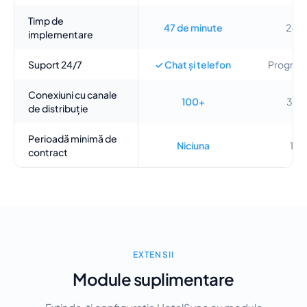
Timp de
47 de minute
2-5 z
implementare
Suport 24/7
✓ Chat și telefon
Program 
Conexiuni cu canale
100+
30–
de distribuție
Perioadă minimă de
Niciuna
12 l
contract
EXTENSII
Module suplimentare