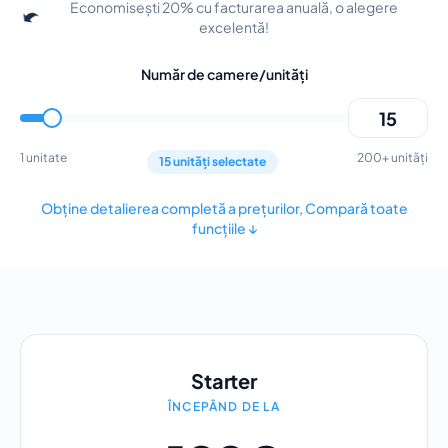
Economisești 20% cu facturarea anuală, o alegere
Securitate și încredere
excelentă!
Poveștile Clienților Noștri
La ce te poți aștepta
Număr de camere/unități
Jurnal de modificări
Prețuri
Soluție All-in-One
1 unitate
200+ unități
Calculator ROI pentru hoteluri
15 unități selectate
Programează o Demonstrație
Obține detalierea completă a prețurilor, Compară toate
Cariere
funcțiile ↓
Starter
ÎNCEPÂND DE LA