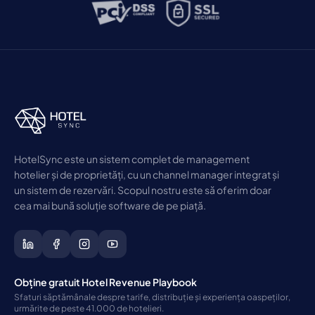
HotelSync este un sistem complet de management
hotelier și de proprietăți, cu un channel manager integrat și
un sistem de rezervări. Scopul nostru este să oferim doar
cea mai bună soluție software de pe piață.
Obține gratuit Hotel Revenue Playbook
Sfaturi săptămânale despre tarife, distribuție și experiența oaspeților,
urmărite de peste 41.000 de hotelieri.