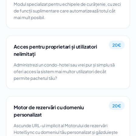
Modul specializat pentru echipele de curățenie, cu zeci
de funcții suplimentare care automatizează totul cât
mai mult posibil.
20€
Acces pentru proprietari și utilizatori
nelimitați
Administrezi un condo-hotel sau vrei pur și simplu să
oferi acces la sistem mai multor utilizatori decât
permite pachetul tău?
20€
Motor de rezervări cu domeniu
personalizat
Ascunde URL-ul implicit al Motorului de rezervări
HotelSync cu domeniul tău personalizat și găzduiește