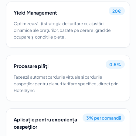
20€
Yield Management
Optimizează-ți strategia de tarifare cu ajustări
dinamice ale prețurilor, bazate pe cerere, grad de
ocupare și condițiile pieței.
0.5%
Procesare plăți
Taxează automat cardurile virtuale și cardurile
oaspeților pentru planuri tarifare specifice, direct prin
HotelSync
3% per comandă
Aplicație pentru experiența
oaspeților