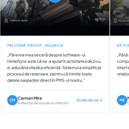
PALOMAR GROUP, VALENCIA
AR HO
„Părerea mea sinceră despre software-ul
„Până 
HotelSync este că ne-a ajutat în activitatea de zi cu
compan
zi, aducând viteză și eficiență. Sistemul a simplificat
interf
procesul de rezervare, pentru că trimite toate
relațio
datele oaspeților direct în PMS-ul nostru.”
Carmen Mira
CM
Studiu de caz →
ME
Videoclip de succes al clienților