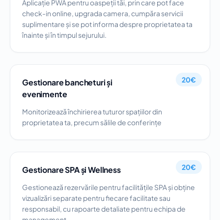
Aplicație PWA pentru oaspeții tăi, prin care pot face
check-in online, upgrada camera, cumpăra servicii
suplimentare și se pot informa despre proprietatea ta
înainte și în timpul sejurului.
20€
Gestionare bancheturi și
evenimente
Monitorizează închirierea tuturor spațiilor din
proprietatea ta, precum sălile de conferințe
20€
Gestionare SPA și Wellness
Gestionează rezervările pentru facilitățile SPA și obține
vizualizări separate pentru fiecare facilitate sau
responsabil, cu rapoarte detaliate pentru echipa de
management