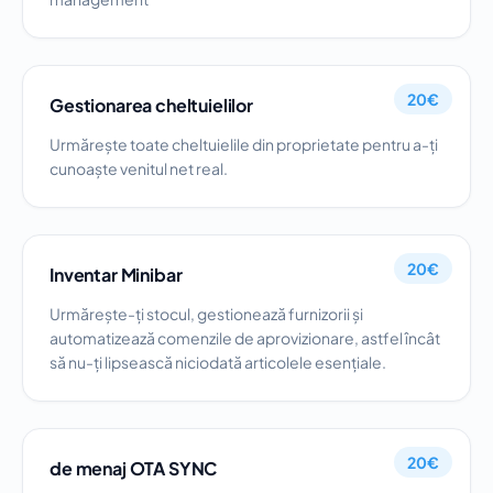
20€
Gestionarea cheltuielilor
Urmărește toate cheltuielile din proprietate pentru a-ți
cunoaște venitul net real.
20€
Inventar Minibar
Urmărește-ți stocul, gestionează furnizorii și
automatizează comenzile de aprovizionare, astfel încât
să nu-ți lipsească niciodată articolele esențiale.
20€
de menaj OTA SYNC