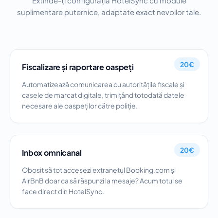
Extinde-ți configurația HotelSync cu module
suplimentare puternice, adaptate exact nevoilor tale.
20€
Fiscalizare și raportare oaspeți
Automatizează comunicarea cu autoritățile fiscale și
casele de marcat digitale, trimițând totodată datele
necesare ale oaspeților către poliție.
20€
Inbox omnicanal
Obosit să tot accesezi extranetul Booking.com și
AirBnB doar ca să răspunzi la mesaje? Acum totul se
face direct din HotelSync.