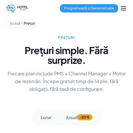
Sari la conținutul principal
Management de proprietăți
Programează o Demonstrație
Channel Manager
Sistem de rezervări
Acasă
Prețuri
Procesare plăți
Hub multi-proprietate
PREȚURI
GuestApp
Prețuri simple. Fără
Aplicație Housekeeping
Hoteluri
surprize.
Hosteluri
Condo-hoteluri
Fiecare plan include PMS + Channel Manager + Motor
Închirieri de vacanță
de rezervări. Începe gratuit timp de 14 zile, fără
Administratori de proprietăți
obligații, fără taxă de configurare.
Despre noi
Integrări
Întrebări frecvente
Blog
Lunar
Anual
-20%
Parteneriate
HotelSync EDU