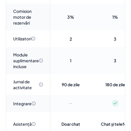
Comision
motor de
3%
1%
rezervări
Utilizatori
2
3
Module
suplimentare
1
3
incluse
Jurnal de
90 de zile
180 de zile
activitate
Integrare
Asistență
Doar chat
Chat și telefon