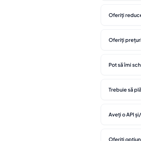
Oferiți reduc
Oferiți prețur
Pot să îmi sc
Trebuie să p
Aveți o API și
Oferiți opțiun