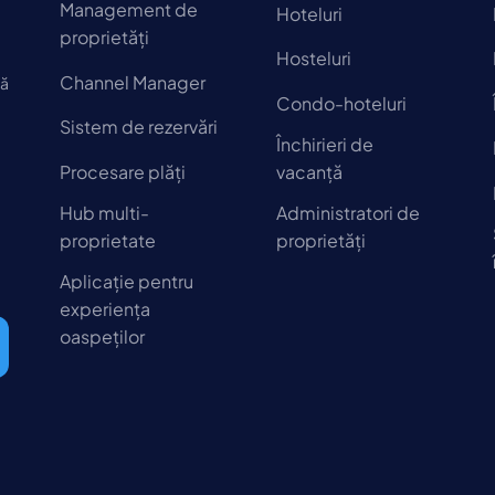
Management de
Hoteluri
proprietăți
Hosteluri
Channel Manager
să
Condo-hoteluri
Sistem de rezervări
Închirieri de
Procesare plăți
vacanță
Hub multi-
Administratori de
proprietate
proprietăți
Aplicație pentru
experiența
oaspeților