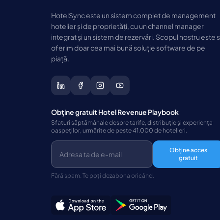
HotelSync este un sistem complet de management
hotelier și de proprietăți, cu un channel manager
integrat și un sistem de rezervări. Scopul nostru este 
oferim doar cea mai bună soluție software de pe
piață.
Obține gratuit Hotel Revenue Playbook
Sfaturi săptămânale despre tarife, distribuție și experiența
oaspeților, urmărite de peste 41.000 de hotelieri.
Obține acces
gratuit
Fără spam. Te poți dezabona oricând.