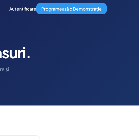
Autentificare
Programează o Demonstrație
suri.
re și