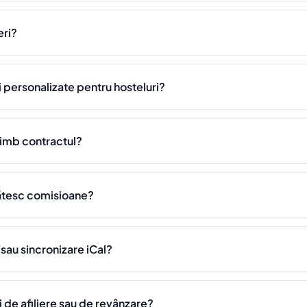
eri?
i personalizate pentru hosteluri?
himb contractul?
lătesc comisioane?
/sau sincronizare iCal?
i de afiliere sau de revânzare?