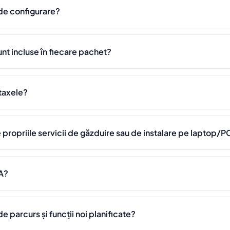
 de configurare?
unt incluse în fiecare pachet?
taxele?
propriile servicii de găzduire sau de instalare pe laptop/P
A?
de parcurs și funcții noi planificate?