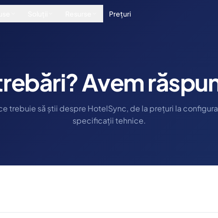
use
Soluții
Resurse
Prețuri
ntrebări? Avem răspun
ce trebuie să știi despre HotelSync, de la prețuri la configura
specificații tehnice.