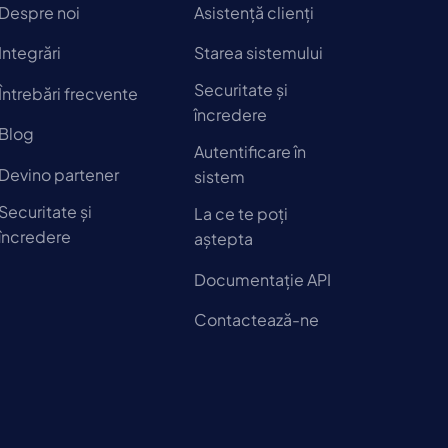
Despre noi
Asistență clienți
Integrări
Starea sistemului
Securitate și
Întrebări frecvente
încredere
Blog
Autentificare în
Devino partener
sistem
Securitate și
La ce te poți
încredere
aștepta
Documentație API
Contactează-ne