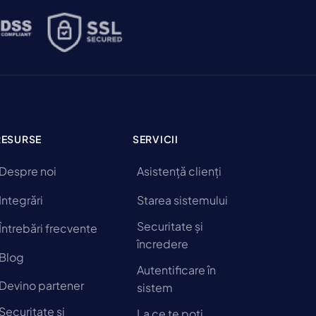
RESURSE
SERVICII
Despre noi
Asistență clienți
Integrări
Starea sistemului
Securitate și
Întrebări frecvente
încredere
Blog
Autentificare în
Devino partener
sistem
Securitate și
La ce te poți