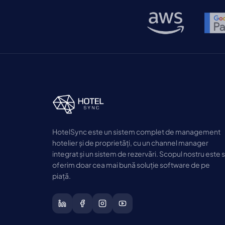
cameră disponibilă. […]
HotelSync este un sistem complet de management
hotelier și de proprietăți, cu un channel manager
integrat și un sistem de rezervări. Scopul nostru este 
oferim doar cea mai bună soluție software de pe
piață.