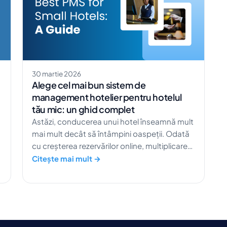
30 martie 2026
Alege cel mai bun sistem de
management hotelier pentru hotelul
tău mic: un ghid complet
Astăzi, conducerea unui hotel înseamnă mult
mai mult decât să întâmpini oaspeții. Odată
cu creșterea rezervărilor online, multiplicarea
canalelor de distribuție și așteptările tot mai
Citește mai mult →
mari ale oaspeților pentru experiențe fără
cusur, hotelurile mici și boutique au nevoie de
instrumentele potrivite pentru a rămâne
competitive. De fapt, peste 80% dintre
rezervările hoteliere se fac online, ceea ce