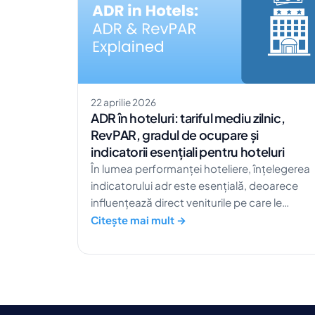
22 aprilie 2026
ADR în hoteluri: tariful mediu zilnic,
RevPAR, gradul de ocupare și
indicatorii esențiali pentru hoteluri
În lumea performanței hoteliere, înțelegerea
indicatorului adr este esențială, deoarece
influențează direct veniturile pe care le
generează o unitate hotelieră din fiecare
Citește mai mult →
sejur. ADR-ul unui hotel nu funcționează
izolat; se corelează strâns cu alți indicatori-
cheie, precum gradul de ocupare și RevPAR,
ajutând managerii de venituri să înțeleagă
imaginea completă din spatele veniturilor pe