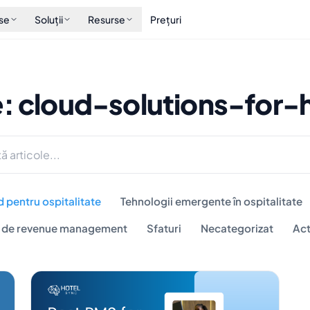
se
Soluții
Resurse
Prețuri
: cloud-solutions-for-h
d pentru ospitalitate
Tehnologii emergente în ospitalitate
i de revenue management
Sfaturi
Necategorizat
Act