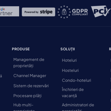
face ca sistemele eficiente de rezervare și
management să fie mai importante ca
niciodată […]
PRODUSE
SOLUȚII
Management de
Hoteluri
proprietăți
Hosteluri
Channel Manager
să
Condo-hoteluri
Sistem de rezervări
Închirieri de
Procesare plăți
vacanță
Hub multi-
Administratori de
proprietate
proprietăți