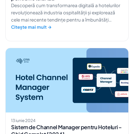
Descoperă cum transformarea digitală a hotelurilor
revoluționează industria ospitalității și explorează
cele mai recente tendințe pentru a îmbunătăți
experiența oaspeților.
Citește mai mult →
13 iunie 2024
Sistem de Channel Manager pentru Hoteluri –