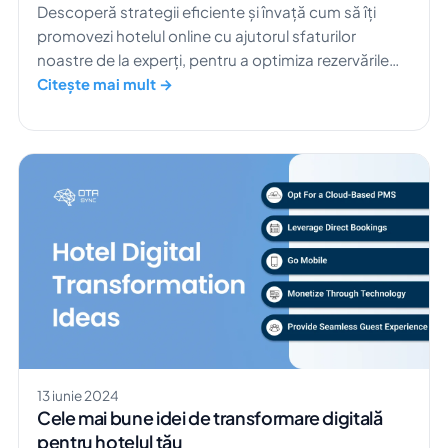
Descoperă strategii eficiente și învață cum să îți
promovezi hotelul online cu ajutorul sfaturilor
noastre de la experți, pentru a optimiza rezervările
directe și a maximiza veniturile.
Citește mai mult →
13 iunie 2024
Cele mai bune idei de transformare digitală
pentru hotelul tău