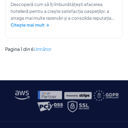
Descoperă cum să îți îmbunătățești afacerea
hotelieră pentru a crește satisfacția oaspeților, a
atrage mai multe rezervări și a consolida reputația
hotelului tău pe termen lung.
Citește mai mult →
Pagina 1 din 6
Următor