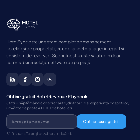
HotelSync este un sistem complet de management
hotelier și de proprietăți, cu un channel manager integrat și
un sistem de rezervări. Scopul nostru este să oferim doar
cea mai bună soluție software de pe piață.
Obține gratuit Hotel Revenue Playbook
Sfaturi săptămânale despre tarife, distribuție și experiența oaspeților,
urmărite de peste 41.000 de hotelieri.
Obține acces gratuit
Fără spam. Te poți dezabona oricând.