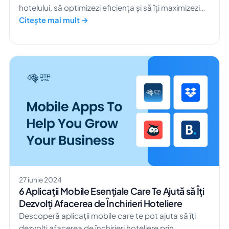
hotelului, să optimizezi eficiența și să îți maximizezi
veniturile.
Citește mai mult →
27 iunie 2024
6 Aplicații Mobile Esențiale Care Te Ajută să Îți
Dezvolți Afacerea de Închirieri Hoteliere
Descoperă aplicații mobile care te pot ajuta să îți
dezvolți afacerea de închirieri hoteliere prin