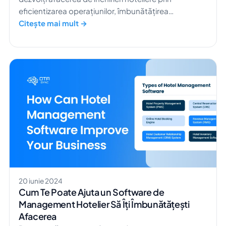
eficientizarea operațiunilor, îmbunătățirea
experienței oaspeților și maximizarea veniturilor.
Citește mai mult →
20 iunie 2024
Cum Te Poate Ajuta un Software de
Management Hotelier Să Îți Îmbunătățești
Afacerea