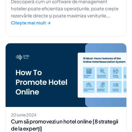
Descoperă cum un software de management
hotelier poate eficientiza operațiunile, poate crește
rezervările directe și poate maximiza veniturile,
pentru a-ți dezvolta afacerea cu adevărat.
Citește mai mult →
20 iunie 2024
Cum să promovezi un hotel online [8 strategii
de la experți]