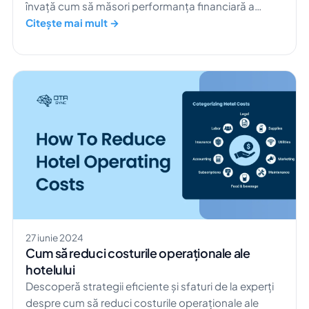
învață cum să măsori performanța financiară a
hotelului tău.
Citește mai mult →
27 iunie 2024
Cum să reduci costurile operaționale ale
hotelului
Descoperă strategii eficiente și sfaturi de la experți
despre cum să reduci costurile operaționale ale