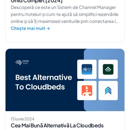
Ghid Complet [2024]
Descoperă ce este un Sistem de Channel Manager
pentru hoteluri și cum te ajută să simplifici rezervările
online și să îți maximizezi veniturile prin conectarea la
mai multe agenții de turism online (OTA-uri).
Citește mai mult →
13 iunie 2024
Cea Mai Bună Alternativă La Cloudbeds