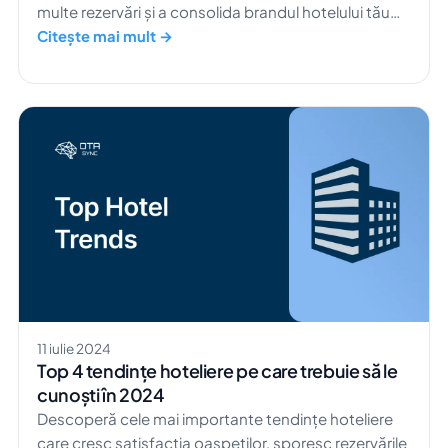
multe rezervări și a consolida brandul hotelului tău
pentru o creștere sustenabilă.
Citește mai mult →
11 iulie 2024
Top 4 tendințe hoteliere pe care trebuie să le
cunoști în 2024
Descoperă cele mai importante tendințe hoteliere
care cresc satisfacția oaspeților, sporesc rezervările