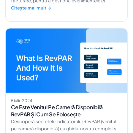
facturare, pentru a gestiona evenimentele cu
eficiență maximă.
Citește mai mult →
5 iulie 2024
Ce Este Venitul Pe Cameră Disponibilă
RevPAR Și Cum Se Folosește
Descoperă secretele indicatorului RevPAR (venitul
pe cameră disponibilă) cu ghidul nostru complet și