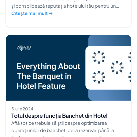
și consolidează reputația hotelului tău pentru un
succes de durată.
Citește mai mult →
5 iulie 2024
Totul despre funcția Banchet din Hotel
Află tot ce trebuie să știi despre optimizarea
operațiunilor de banchet, de la rezervări până la