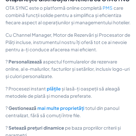
OTA SYNC este o platformă online completă
PMS
care
combină funcții solide pentru a simplifica și eficientiza
fiecare aspect al operațiunilor și managementului hotelier.
Cu Channel Manager, Motor de Rezervări și Procesator de
Plăți incluse, instrumentul nostru îți oferă tot ce ai nevoie
pentru a-ți conduce afacerea mai eficient.
?
Personalizează
aspectul formularelor de rezervare
online, al e-mailurilor, facturilor și setărilor, inclusiv logo-uri
și culori personalizate.
? Procesezi instant
plățile
și lasă-ți oaspeții să aleagă
metodele de plată și moneda preferate.
?
Gestionează
mai multe proprietăți
totul din panoul
centralizat, fără să comuți între file.
?
Setează prețuri dinamice
pe baza propriilor criterii și
parametri.