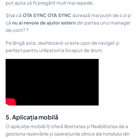
pot ajuta să fii pregătit mult mai repede.
Știai că
OTA SYNC
OTA SYNC
durează mai puțin de o zi și
că
nu ai nevoie de ajutor extern
din partea unui manager
de cont? ?
Pe lângă asta, dashboard-ul este ușor de navigat și
perfect pentru utilizatorii la început de drum.
5. Aplicația mobilă
O aplicație mobilă îți oferă libertatea și flexibilitatea de a
gestiona rezervările și operațiunile zilnice ale hotelului din