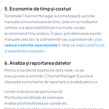
5. Economie de timp și costuri
Sistemele Channel Manager automatizează sarcinile
manuale consumatoare de timp, precum actualizarea
tarifelor și a disponibilității pe mai multe canale,
economisind timp prețios. În plus, prin eliminarea erorilor
manuale care duc la subrezervări sau suprarezervări, poți
reduce costurile operaționale
în timp ce crești
satisfacția
și experiența oaspeților
.
6. Analiza și raportarea datelor
Pentru a lua decizii bazate pe date reale, nu pe
presupuneri și estimări, Channel Manager îți pune la
dispoziție instrumente de raportare și analiză pentru a:
Urmări indicatorii de performanță,
Monitoriza tendințele de rezervare,
Analiza profitabilitatea pe canale etc.
Datele și informațiile valoroase pe care le vei aduna te vor