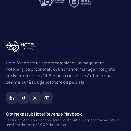
HotelSync este un sistem complet de management
hotelier și de proprietăți, cu un channel manager integrat și
un sistem de rezervări. Scopul nostru este să oferim doar
cea mai bună soluție software de pe piață.
Obține gratuit Hotel Revenue Playbook
Sfaturi săptămânale despre tarife, distribuție și experiența oaspeților,
urmărite de peste 41.000 de hotelieri.