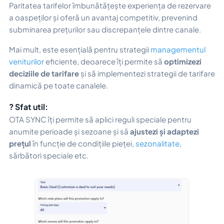
Paritatea tarifelor îmbunătățește experiența de rezervare
a oaspeților și oferă un avantaj competitiv, prevenind
subminarea prețurilor sau discrepanțele dintre canale.
Mai mult, este esențială pentru strategii
managementul
veniturilor
eficiente, deoarece îți permite să
optimizezi
deciziile de tarifare
și să implementezi strategii de tarifare
dinamică pe toate canalele.
? Sfat util:
OTA SYNC îți permite să aplici reguli speciale pentru
anumite perioade și sezoane și să
ajustezi și adaptezi
prețul
în funcție de condițiile pieței,
sezonalitate
,
sărbători speciale etc.