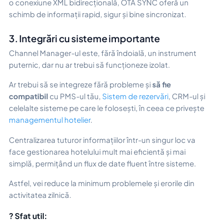
o conexiune XML bidirecțională, OTA SYNC oferă un
schimb de informații rapid, sigur și bine sincronizat.
3. Integrări cu sisteme importante
Channel Manager-ul este, fără îndoială, un instrument
puternic, dar nu ar trebui să funcționeze izolat.
Ar trebui să se integreze fără probleme și
să fie
compatibil
cu PMS-ul tău,
Sistem de rezervări
, CRM-ul și
celelalte sisteme pe care le folosești, în ceea ce privește
managementul hotelier
.
Centralizarea tuturor informațiilor într-un singur loc va
face gestionarea hotelului mult mai eficientă și mai
simplă, permițând un flux de date fluent între sisteme.
Astfel, vei reduce la minimum problemele și erorile din
activitatea zilnică.
? Sfat util: