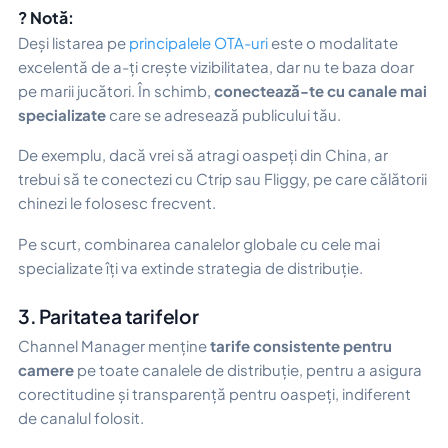
? Notă:
Deși listarea pe
principalele OTA-uri
este o modalitate
excelentă de a-ți crește vizibilitatea, dar nu te baza doar
pe marii jucători. În schimb,
conectează-te cu canale mai
specializate
care se adresează publicului tău.
De exemplu, dacă vrei să atragi oaspeți din China, ar
trebui să te conectezi cu
Ctrip sau Fliggy,
pe care călătorii
chinezi le folosesc frecvent.
Pe scurt, combinarea canalelor globale cu cele mai
specializate îți va extinde strategia de distribuție.
3. Paritatea tarifelor
Channel Manager menține
tarife consistente pentru
camere
pe toate canalele de distribuție, pentru a asigura
corectitudine și transparență pentru oaspeți, indiferent
de canalul folosit.