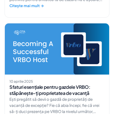
mai ales fără informațiile corecte. Poate ai auzit de
Citește mai mult →
PMS Channel Manager. Dar care sunt diferențele
esențiale dintre aceste două soluții? Poate
proprietatea ta de vacanță să funcționeze doar cu
una dintre ele? Ai avea nevoie de amândouă […]
10 aprilie 2025
Sfaturi esențiale pentru gazdele VRBO:
stăpânește-ți proprietatea de vacanță
Ești pregătit să devii o gazdă de proprietăți de
vacanță de excepție? Fie că abia începi, fie că vrei
să-ți duci prezența pe VRBO la nivelul următor,