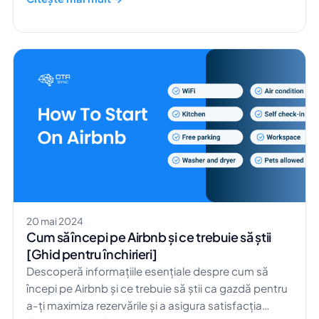
ai auzit de sustenabilitate și personalizare. Și da,
inteligența artificială este cel mai discutat subiect în
zilele noastre. Poate că ai auzit […]
20 mai 2024
Cum să începi pe Airbnb și ce trebuie să știi
[Ghid pentru închirieri]
Descoperă informațiile esențiale despre cum să
începi pe Airbnb și ce trebuie să știi ca gazdă pentru
a-ți maximiza rezervările și a asigura satisfacția