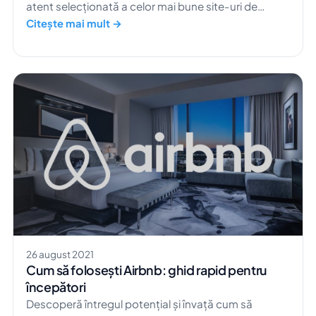
atent selecționată a celor mai bune site-uri de
publicitate.
Citește mai mult →
26 august 2021
Cum să folosești Airbnb: ghid rapid pentru
începători
Descoperă întregul potențial și învață cum să