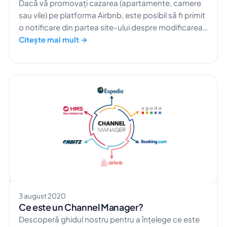
Dacă vă promovați cazarea (apartamente, camere
sau vile) pe platforma Airbnb, este posibil să fi primit
o notificare din partea site-ului despre modificarea
structurii taxei de rezervare. Ce înseamnă acest
Citește mai mult →
lucru? Începând cu 7.12.2020, Airbnb a anunțat o
schimbare în taxa percepută pentru […]
3 august 2020
Ce este un Channel Manager?
Descoperă ghidul nostru pentru a înțelege ce este