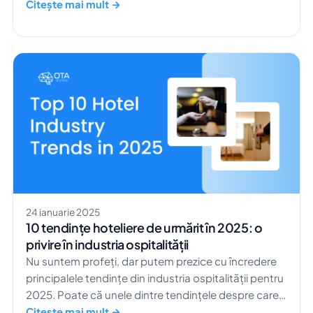
alege, mai mare chiar decât populația Hong Kong-
Citește mai mult →
ului. Cum ar putea proprietatea TA să iasă în
evidență într-o astfel de mulțime? Ai ajuns exact
acolo unde trebuie pentru a-ți crește vizibilitatea
proprietății. Cu acest […]
24 ianuarie 2025
10 tendințe hoteliere de urmărit în 2025: o
privire în industria ospitalității
Nu suntem profeți, dar putem prezice cu încredere
principalele tendințe din industria ospitalității pentru
2025. Poate că unele dintre tendințele despre care
vom vorbi au început deja în 2024. Suntem siguri că
Citește mai mult →