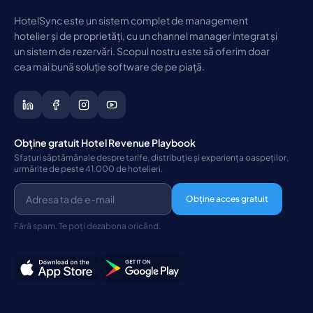
HotelSync este un sistem complet de management
hotelier și de proprietăți, cu un channel manager integrat și
un sistem de rezervări. Scopul nostru este să oferim doar
cea mai bună soluție software de pe piață.
Obține gratuit Hotel Revenue Playbook
Sfaturi săptămânale despre tarife, distribuție și experiența oaspeților,
urmărite de peste 41.000 de hotelieri.
Obține acces gratuit
Fără spam. Te poți dezabona oricând.