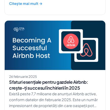
crearea unui anunț perfect este cheia pentru a
Citește mai mult →
atrage oaspeți și a crește numărul de rezervări. Cu
puțin know-how și instrumentele potrivite, vei fi pe
drumul cel bun spre administrarea cu succes a unei
proprietăți de vacanță. Hai să descoperim […]
26 februarie 2025
Sfaturi esențiale pentru gazdele Airbnb:
crește-ți succesul închirierii în 2025
Există peste 7,7 milioane de anunțuri Airbnb active,
conform datelor din februarie 2025. Este un număr
impresionant de proprietăți din care oaspeții pot