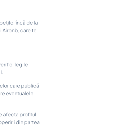
peților încă de la
i Airbnb, care te
rifici legile
l.
celor care publică
pre eventualele
e afecta profitul,
peririi din partea