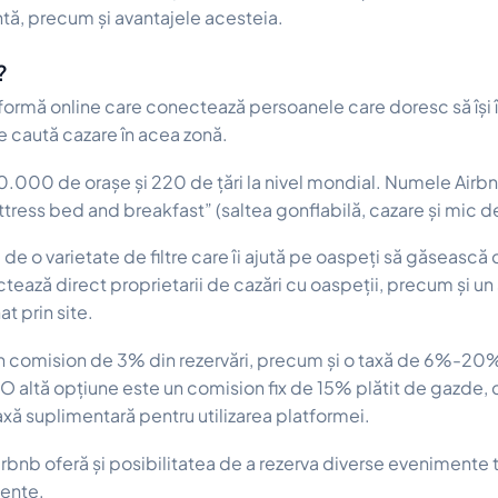
entă, precum și avantajele acesteia.
?
formă online care conectează persoanele care doresc să își 
 caută cazare în acea zonă.
000 de orașe și 220 de țări la nivel mondial. Numele Airbn
ttress bed and breakfast” (saltea gonflabilă, cazare și mic d
e o varietate de filtre care îi ajută pe oaspeți să găsească 
tează direct proprietarii de cazări cu oaspeții, precum și un
t prin site.
 comision de 3% din rezervări, precum și o taxă de 6%-20% 
 O altă opțiune este un comision fix de 15% plătit de gazde, c
axă suplimentară pentru utilizarea platformei.
rbnb oferă și posibilitatea de a rezerva diverse evenimente tur
iențe.