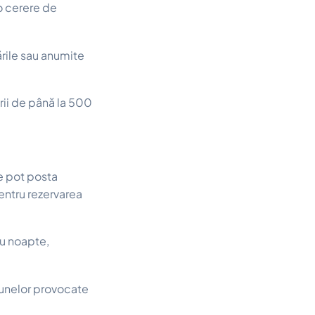
o cerere de
rile sau anumite
rii de până la 500
le pot posta
pentru rezervarea
ru noapte,
daunelor provocate