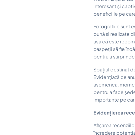
interesant și capt
beneficiile pe care
Fotografiile sunt e
bună și realizate d
așa că este recoma
oaspeții să fie înc
pentru a surprinde
Spațiul destinat de
Evidențiază ce anu
asemenea, momentul
pentru a face șede
importante pe care 
Evidențierea recen
Afișarea recenziilo
încredere potenția