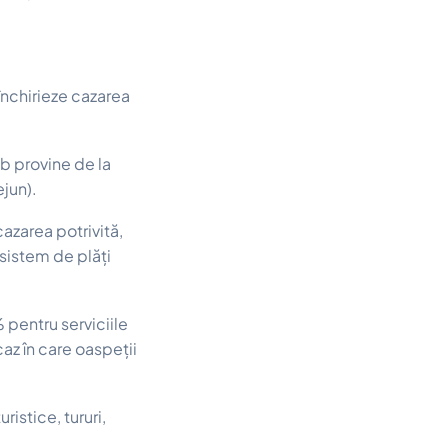
închirieze cazarea
b provine de la
ejun).
cazarea potrivită,
 sistem de plăți
pentru serviciile
az în care oaspeții
istice, tururi,