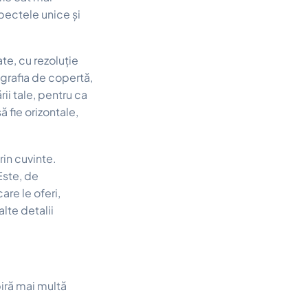
pectele unice și
ate, cu rezoluție
tografia de copertă,
ii tale, pentru ca
ă fie orizontale,
rin cuvinte.
Este, de
re le oferi,
lte detalii
piră mai multă