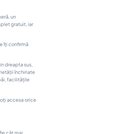
meră, un
let gratuit, iar
e îți confirmă
in dreapta sus,
etății închiriate
, facilitățile
 poți accesa orice
 fie cât mai