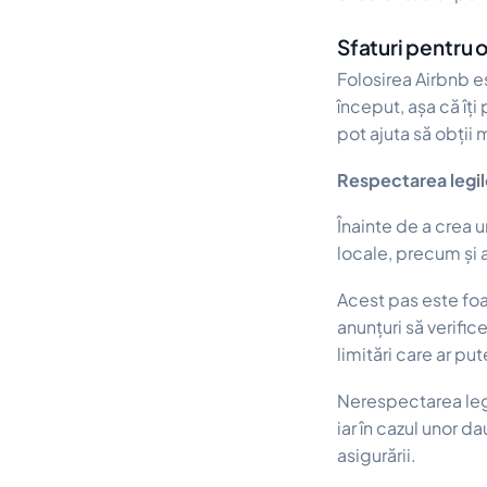
Sfaturi pentru 
Folosirea Airbnb es
început, așa că îți
pot ajuta să obții 
Respectarea legil
Înainte de a crea u
locale, precum și 
Acest pas este foa
anunțuri să verifi
limitări care ar pu
Nerespectarea legil
iar în cazul unor d
asigurării.