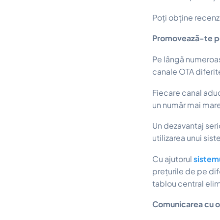
Poți obține recenz
Promovează-te pe
Pe lângă numeroase
canale OTA diferite
Fiecare canal aduce
un număr mai mare
Un dezavantaj serio
utilizarea unui si
Cu ajutorul
sistem
prețurile de pe dif
tablou central elim
Comunicarea cu o