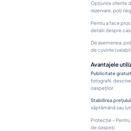
Opțiunile oferite 
rezervare, poți neg
Pentru a face pro
detalii despre caza
De asemenea, poți 
de cuvinte (valabil
Avantajele utili
Publicitate gratui
fotografii, descrie
oaspeților.
Stabilirea prețului
săptămână sau lun
Protecție – Pentru 
de oaspeți.