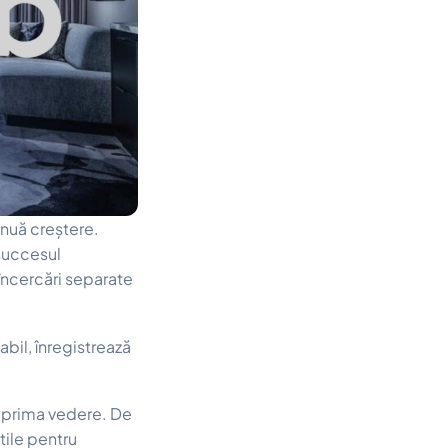
inuă creștere.
 succesul
 încercări separate
tabil, înregistrează
a prima vedere. De
tile pentru