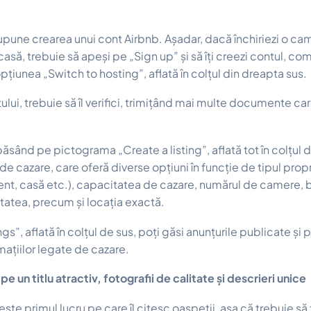
upune crearea unui cont Airbnb. Așadar, dacă închiriezi o ca
să, trebuie să apeși pe „Sign up” și să îți creezi contul, comp
pțiunea „Switch to hosting”, aflată în colțul din dreapta sus.
ui, trebuie să îl verifici, trimițând mai multe documente car
ăsând pe pictograma „Create a listing”, aflată tot în colțul d
de cazare, care oferă diverse opțiuni în funcție de tipul propri
t, casă etc.), capacitatea de cazare, numărul de camere, băi
itatea, precum și locația exactă.
ngs”, aflată în colțul de sus, poți găsi anunțurile publicate și
mațiilor legate de cazare.
 un titlu atractiv, fotografii de calitate și descrieri unice
 este primul lucru pe care îl citesc oaspeții, așa că trebuie să