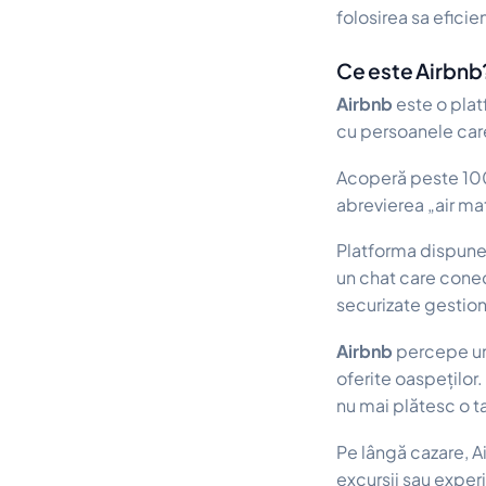
folosirea sa efici
Ce este Airbnb
Airbnb
este o plat
cu persoanele care
Acoperă peste 100.
abrevierea „air ma
Platforma dispune d
un chat care conec
securizate gestiona
Airbnb
percepe un
oferite oaspeților.
nu mai plătesc o t
Pe lângă cazare, Ai
excursii sau exper