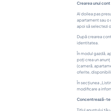
Crearea unui cont
Al doilea pas pres
apartament sau o ca
apoi să selectezi o
După crearea contul
identitatea.
În modul gazdă, ap
poți crea un anunț 
(cameră, apartamen
oferite, disponibil
În secțiunea „Listi
modificare a infor
Concentrează-te pe
Titlul anunțului tău