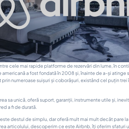
ntre cele mai rapide platforme de rezervări din lume, în cont
mericană a fost fondată în 2008 și, înainte de a-și atinge
 prin numeroase suișuri și coborâșuri, existând cel puțin trei
ea sa unică, oferă suport, garanții, instrumente utile și, inevi
ed a fi de durată.
ste destul de simplu, dar oferă mult mai mult decât pare l
ea articolului, descoperim ce este Airbnb, îți oferim sfaturi u