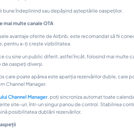
ii bune îndeplinind sau depășind așteptările oaspeților.
 mai multe canale OTA
le avantaje oferite de Airbnb, este recomandat să fii conec
, pentru a-ți crește vizibilitatea.
 cu sine un public diferit, astfel încât, folosind mai multe c
 de oaspeți diverși.
s care poate apărea este apariția rezervărilor duble, care pot
stem Channel Manager.
ului Channel Manager
, poți sincroniza automat toate calendar
erite site-uri, într-un singur panou de control. Stabilirea contr
ină posibilitatea dublării rezervărilor.
aspeții