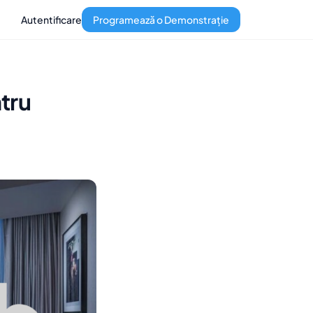
Autentificare
Programează o Demonstrație
tru