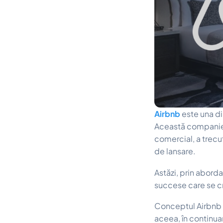
Airbnb
este una di
Această companie a
comercial, a trecut
de lansare.
Astăzi, prin abordar
succese care se cr
Conceptul Airbnb e
aceea, în continuar