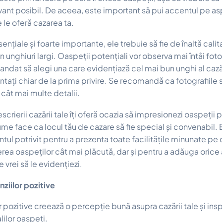
ivant posibil. De aceea, este important să pui accentul pe as
 le oferă cazarea ta.
sențiale și foarte importante, ele trebuie să fie de înaltă calit
in unghiuri largi. Oaspeții potențiali vor observa mai întâi fo
ndat să alegi una care evidențiază cel mai bun unghi al cazăr
ântați chiar de la prima privire. Se recomandă ca fotografiile s
 cât mai multe detalii.
scrierii cazării tale îți oferă ocazia să impresionezi oaspeții p
me face ca locul tău de cazare să fie special și convenabil. 
 potrivit pentru a prezenta toate facilitățile minunate pe ca
rea oaspeților cât mai plăcută, dar și pentru a adăuga orice a
vrei să le evidențiezi.
ziilor pozitive
r pozitive creează o percepție bună asupra cazării tale și ins
lilor oaspeți.