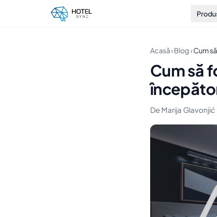
Produ
Acasă
›
Blog
›
Cum să 
Cum să fo
începăto
De Marija Glavonjić 