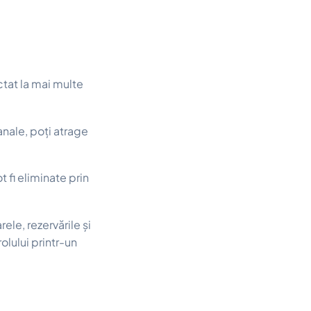
tat la mai multe
anale, poți atrage
 fi eliminate prin
ele, rezervările și
olului printr-un