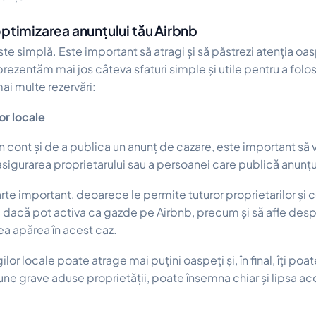
optimizarea anunțului tău Airbnb
te simplă. Este important să atragi și să păstrezi atenția oas
 prezentăm mai jos câteva sfaturi simple și utile pentru a folos
mai multe rezervări:
or locale
n cont și de a publica un anunț de cazare, este important să ve
asigurarea proprietarului sau a persoanei care publică anunțu
rte important, deoarece le permite tuturor proprietarilor și 
ce dacă pot activa ca gazde pe Airbnb, precum și să afle des
tea apărea în acest caz.
or locale poate atrage mai puțini oaspeți și, în final, îți poat
aune grave aduse proprietății, poate însemna chiar și lipsa aco