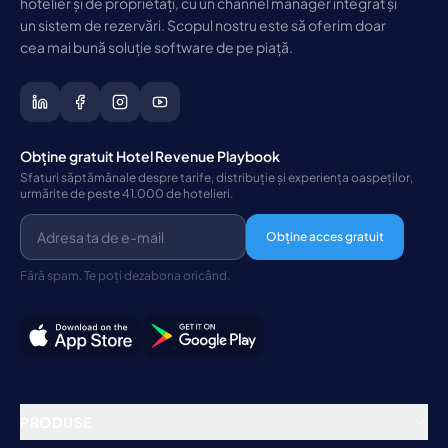
hotelier și de proprietăți, cu un channel manager integrat și
un sistem de rezervări. Scopul nostru este să oferim doar
cea mai bună soluție software de pe piață.
Obține gratuit Hotel Revenue Playbook
Sfaturi săptămânale despre tarife, distribuție și experiența oaspeților,
urmărite de peste 41.000 de hotelieri.
Obține acces gratuit
Fără spam. Te poți dezabona oricând.
PRODUSE