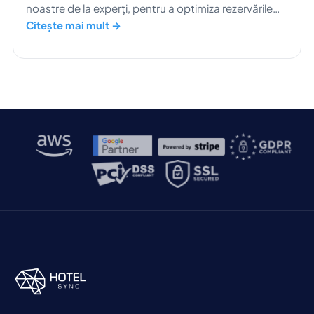
noastre de la experți, pentru a optimiza rezervările
directe și a maximiza veniturile.
Citește mai mult →