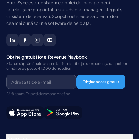
HotelSync este un sistem complet de management
hotelier și de proprietăți, cu un channel manager integrat și
un sistem de rezervări. Scopul nostru este să oferim doar
cea mai bună soluție software de pe piață.
Obține gratuit Hotel Revenue Playbook
Sfaturi săptămânale despre tarife, distribuție și experiența oaspeților,
urmărite de peste 41.000 de hotelieri.
Obține acces gratuit
Fără spam. Te poți dezabona oricând.