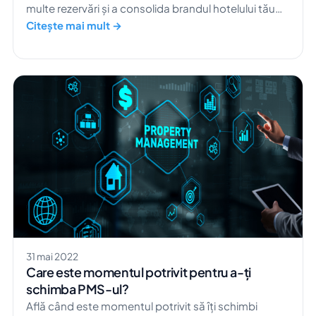
multe rezervări și a consolida brandul hotelului tău
pentru o creștere sustenabilă.
Citește mai mult →
31 mai 2022
Care este momentul potrivit pentru a-ți
schimba PMS-ul?
Află când este momentul potrivit să îți schimbi