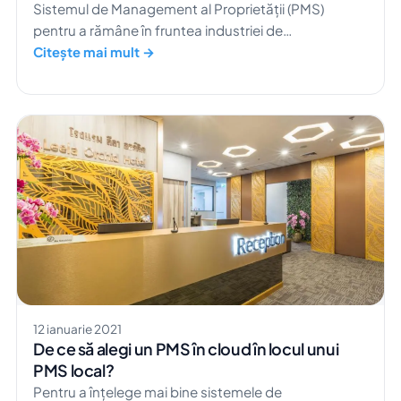
Sistemul de Management al Proprietății (PMS)
pentru a rămâne în fruntea industriei de
management hotelier.
Citește mai mult →
12 ianuarie 2021
De ce să alegi un PMS în cloud în locul unui
PMS local?
Pentru a înțelege mai bine sistemele de