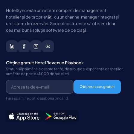
HotelSync este un sistem complet de management
hotelier și de proprietăți, cu un channel manager integrat și
un sistem de rezervări. Scopul nostru este să oferim doar
cea mai bună soluție software de pe piață.
Obține gratuit Hotel Revenue Playbook
Sfaturi săptămânale despre tarife, distribuție și experiența oaspeților,
urmărite de peste 41.000 de hotelieri.
Obține acces gratuit
Fără spam. Te poți dezabona oricând.