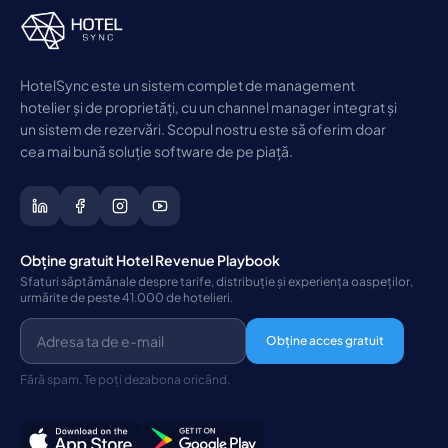
HotelSync este un sistem complet de management
hotelier și de proprietăți, cu un channel manager integrat și
un sistem de rezervări. Scopul nostru este să oferim doar
cea mai bună soluție software de pe piață.
Obține gratuit Hotel Revenue Playbook
Sfaturi săptămânale despre tarife, distribuție și experiența oaspeților,
urmărite de peste 41.000 de hotelieri.
Obține acces gratuit
Fără spam. Te poți dezabona oricând.