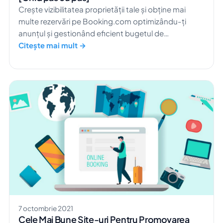
Crește vizibilitatea proprietății tale și obține mai
multe rezervări pe Booking.com optimizându-ți
anunțul și gestionând eficient bugetul de
publicitate.
Citește mai mult →
7 octombrie 2021
Cele Mai Bune Site-uri Pentru Promovarea