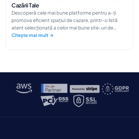
Cazării Tale
Descoperă cele mai bune platforme pentru a-ți
promova eficient spațiul de cazare, printr-o listă
atent selecționată a celor mai bune site-uri de
publicitate.
Citește mai mult →