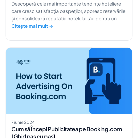
Descoperă cele mai importante tendințe hoteliere
care cresc satisfacția oaspeților, sporesc rezervările
și consolidează reputația hotelului tău pentru un
succes de durată.
Citește mai mult →
7 iunie 2024
Cum să Începi Publicitatea pe Booking.com
[Ghid pas cu pas]