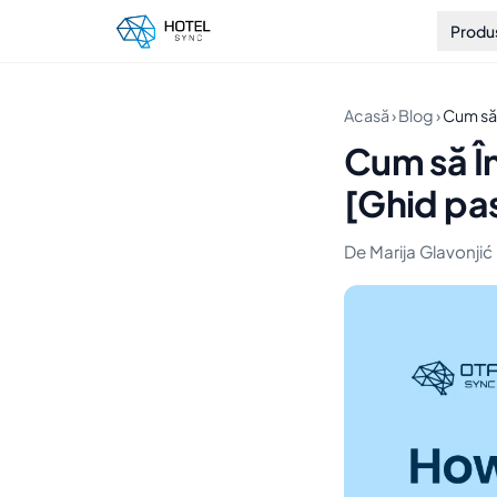
Produ
Acasă
›
Blog
›
Cum să 
Cum să Î
[Ghid pas
De Marija Glavonjić ·