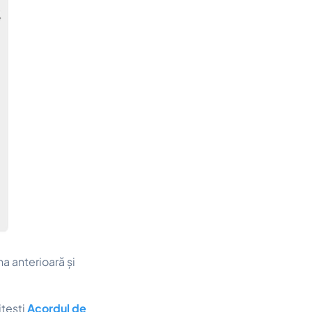
na anterioară și
itești
Acordul de