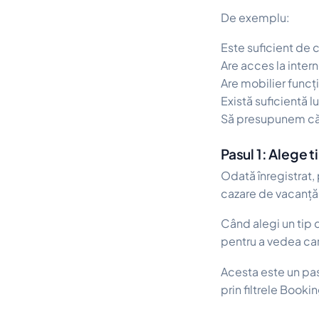
De exemplu:
Este suficient de 
Are acces la inter
Are mobilier funcț
Există suficientă l
Să presupunem că a
Pasul 1: Alege 
Odată înregistrat, 
cazare de vacanță
Când alegi un tip 
pentru a vedea car
Acesta este un pas
prin filtrele Book