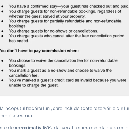
la începutul fiecărei luni, care include toate rezervările din lu
ferent acestora.
este de
aproximativ 15%
, dar vei afla suma exactă după ce c