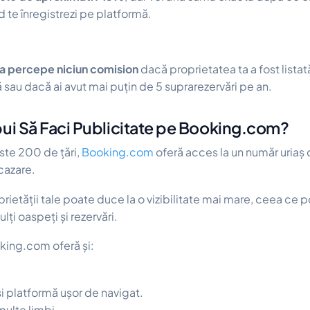
 te înregistrezi pe platformă.
va percepe niciun comision
dacă proprietatea ta a fost lista
ă sau dacă ai avut mai puțin de 5 suprarezervări pe an.
bui Să Faci Publicitate pe Booking.com?
este 200 de țări,
Booking.com
oferă acces la un număr uriaș de
cazare.
oprietății tale poate duce la
o vizibilitate mai mare, ceea ce p
ți oaspeți și rezervări.
king.com oferă și:
i platformă ușor de navigat.
ulte limbi.