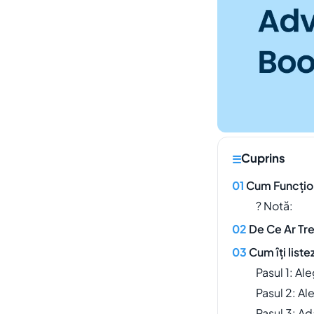
Cuprins
Cum Funcți
? Notă:
De Ce Ar Tr
Cum îți list
Pasul 1: Al
Pasul 2: Ale
Pasul 3: A