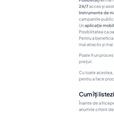
24/7
acces și asist
Instrumente de m
campaniile publici
Un
aplicație mobi
Posibilitatea ca o
Pentru a benefici
mai atractiv și ma
Poate fi un proces 
prețuri.
Cu toate acestea,
pentru a face proc
Cum îți liste
Înainte de a începe
anumite criterii de