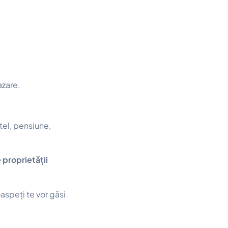
azare.
otel, pensiune,
e proprietății
aspeți te vor găsi