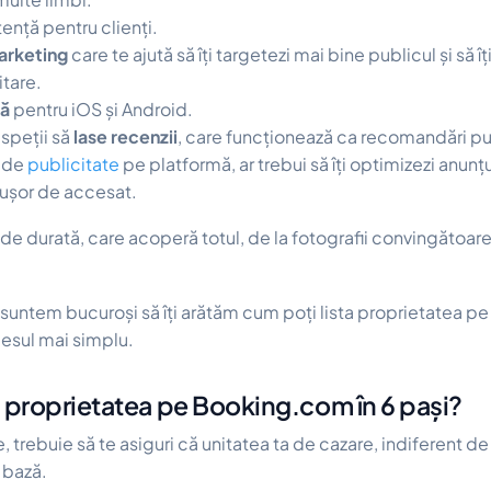
ență pentru clienți.
arketing
care te ajută să îți targetezi mai bine publicul și să î
tare.
lă
pentru iOS și Android.
aspeții să
lase recenzii
, care funcționează ca recomandări pu
a de
publicitate
pe platformă, ar trebui să îți optimizezi anunț
i ușor de accesat.
de durată, care acoperă totul, de la fotografii convingătoare p
 suntem bucuroși să îți arătăm cum poți lista proprietatea 
esul mai simplu.
zi proprietatea pe Booking.com în 6 pași?
, trebuie să te asiguri că unitatea ta de cazare, indiferent de
 bază.