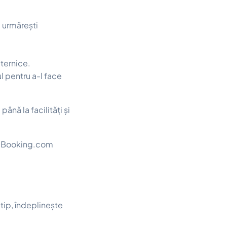
ți urmărești
ternice.
ul pentru a-l face
ână la facilități și
pe Booking.com
 tip, îndeplinește