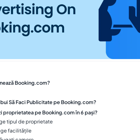
onează Booking.com?
ebui Să Faci Publicitate pe Booking.com?
ezi proprietatea pe Booking.com în 6 pași?
ege tipul de proprietate
ge facilitățile
dăugați camere