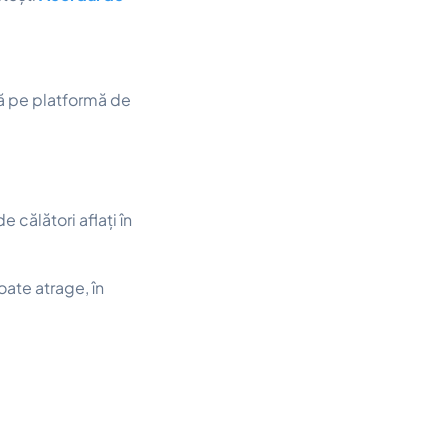
tă pe platformă de
 călători aflați în
oate atrage, în