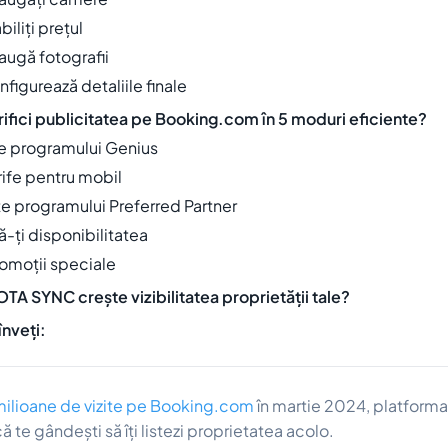
biliți prețul
augă fotografii
nfigurează detaliile finale
ifici publicitatea pe Booking.com în 5 moduri eficiente?
te programului Genius
rife pentru mobil
te programului Preferred Partner
ă-ți disponibilitatea
romoții speciale
A SYNC crește vizibilitatea proprietății tale?
înveți:
ilioane de vizite pe Booking.com
în martie 2024, platforma
ă te gândești să îți listezi proprietatea acolo.