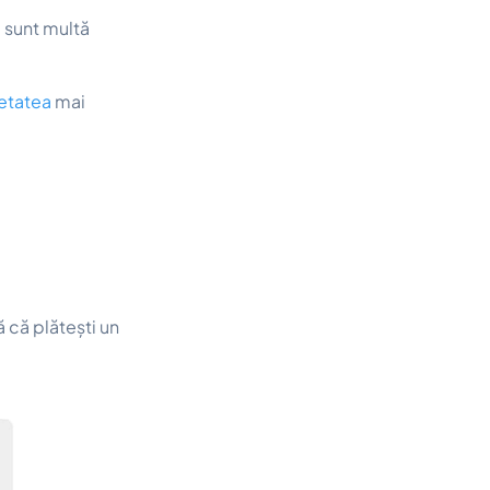
 sunt multă
etatea
mai
 că plătești un