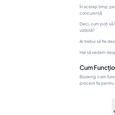
În același timp, p
concurență.
Deci, cum poți
să 
vizibilă?
Ar trebui să fie des
Hai să vedem desp
Cum Funcțio
Booking.com func
procent fix pentru