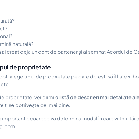
curată?
net?
ional?
umină naturală?
i creat deja un cont de partener și ai semnat Acordul de C
tipul de proprietate
poți alege tipul de proprietate pe care dorești să îl listezi: h
 etc.
de proprietate, vei primi
o listă de descrieri mai detaliate al
e ți se potrivește cel mai bine.
 important deoarece va determina modul în care viitorii tăi o
ing.com.