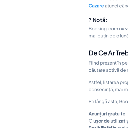
Cazare
atunci când
? Notă:
Booking.com
nu 
mai puțin de o lun
De Ce Ar Tre
Fiind prezent în p
căutare activă de 
Astfel, listarea pr
consecință, mai mul
Pe lângă asta, Boo
Anunțuri gratuite
.
O
ușor de utilizat
ș
Posibilități în
mai m