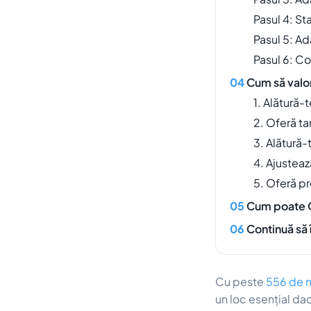
Pasul 4: Sta
Pasul 5: Ad
Pasul 6: Co
Cum să valor
1. Alătură-
2. Oferă ta
3. Alătură-
4. Ajusteaz
5. Oferă p
Cum poate OT
Continuă să 
Cu peste
556 de m
un loc esențial dac