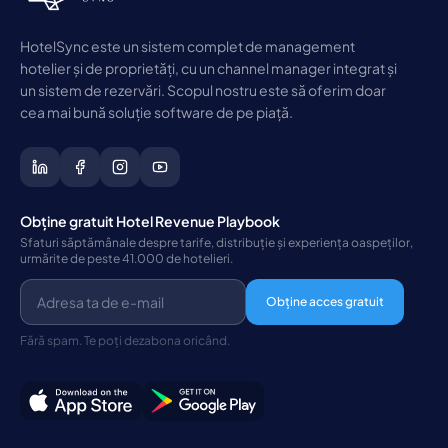
HotelSync este un sistem complet de management
hotelier și de proprietăți, cu un channel manager integrat și
un sistem de rezervări. Scopul nostru este să oferim doar
cea mai bună soluție software de pe piață.
Obține gratuit Hotel Revenue Playbook
Sfaturi săptămânale despre tarife, distribuție și experiența oaspeților,
urmărite de peste 41.000 de hotelieri.
Obține acces gratuit
Fără spam. Te poți dezabona oricând.