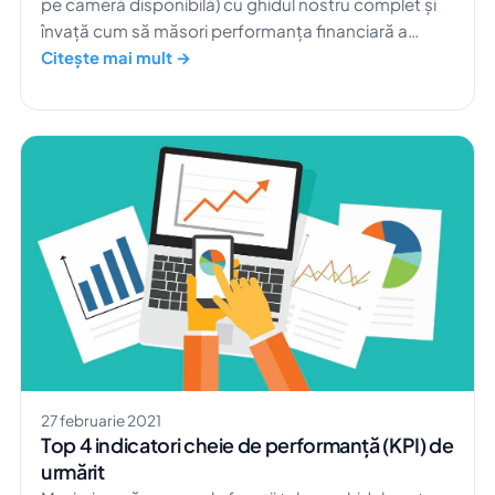
pe cameră disponibilă) cu ghidul nostru complet și
învață cum să măsori performanța financiară a
hotelului tău.
Citește mai mult →
27 februarie 2021
Top 4 indicatori cheie de performanță (KPI) de
urmărit