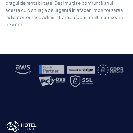
pragul de rentabilitate. Deși mulți se confruntă anul
acesta cu o situație de urgență în afaceri, monitorizarea
indicatorilor face administrarea afacerii mult mai ușoară
pe viitor.