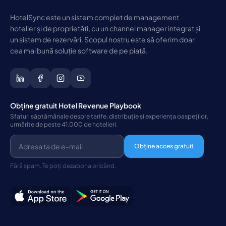
HotelSync este un sistem complet de management
hotelier și de proprietăți, cu un channel manager integrat și
un sistem de rezervări. Scopul nostru este să oferim doar
cea mai bună soluție software de pe piață.
Obține gratuit Hotel Revenue Playbook
Sfaturi săptămânale despre tarife, distribuție și experiența oaspeților,
urmărite de peste 41.000 de hotelieri.
Obține acces gratuit
Fără spam. Te poți dezabona oricând.