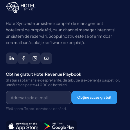
HotelSync este un sistem complet de management
hotelier și de proprietăți, cu un channel manager integrat și
un sistem de rezervări. Scopul nostru este să oferim doar
cea mai bună soluție software de pe piață.
Obține gratuit Hotel Revenue Playbook
Sfaturi săptămânale despre tarife, distribuție și experiența oaspeților,
urmărite de peste 41.000 de hotelieri.
Obține acces gratuit
Fără spam. Te poți dezabona oricând.