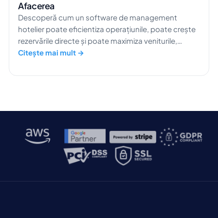
Afacerea
Descoperă cum un software de management
hotelier poate eficientiza operațiunile, poate crește
rezervările directe și poate maximiza veniturile,
pentru a-ți dezvolta afacerea cu adevărat.
Citește mai mult →