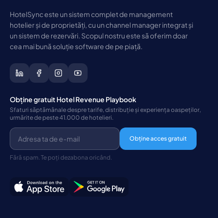
HotelSync este un sistem complet de management
hotelier și de proprietăți, cu un channel manager integrat și
un sistem de rezervări. Scopul nostru este să oferim doar
cea mai bună soluție software de pe piață.
Obține gratuit Hotel Revenue Playbook
Sfaturi săptămânale despre tarife, distribuție și experiența oaspeților,
urmărite de peste 41.000 de hotelieri.
Obține acces gratuit
Fără spam. Te poți dezabona oricând.