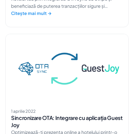
beneficiază de puterea tranzacțiilor sigure și
eficiente.
Citește mai mult →
1 aprilie 2022
Sincronizare OTA: Integrare cu aplicația Guest
Joy
Optimizează-ți prezența online a hotelului printr-o