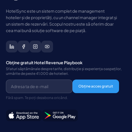
HotelSync este un sistem complet de management
hotelier și de proprietăți, cu un channel manager integrat și
un sistem de rezervări. Scopul nostru este să oferim doar
cea mai bună soluție software de pe piață.
Obține gratuit Hotel Revenue Playbook
Sfaturi săptămânale despre tarife, distribuție și experiența oaspeților,
urmărite de peste 41.000 de hotelieri.
Obține acces gratuit
Fără spam. Te poți dezabona oricând.