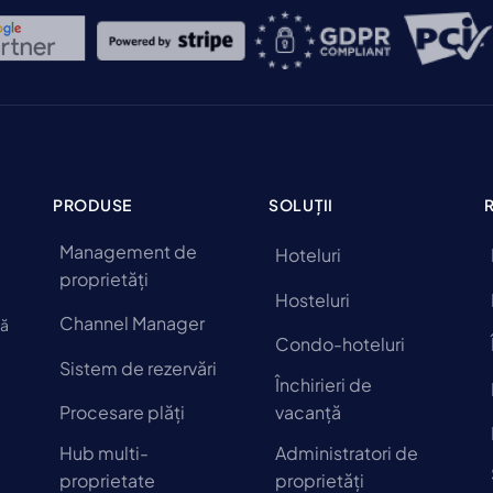
PRODUSE
SOLUȚII
Management de
Hoteluri
proprietăți
Hosteluri
Channel Manager
să
Condo-hoteluri
Sistem de rezervări
Închirieri de
Procesare plăți
vacanță
Hub multi-
Administratori de
proprietate
proprietăți