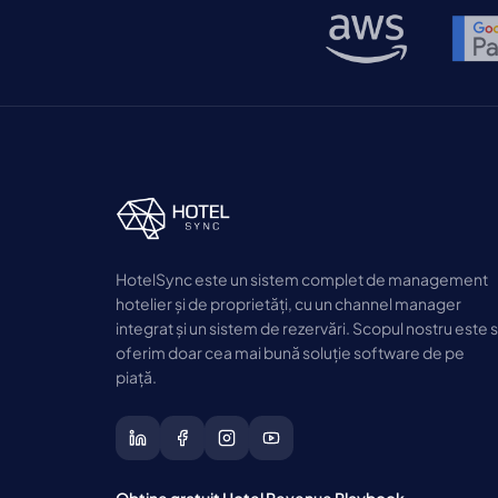
HotelSync este un sistem complet de management
hotelier și de proprietăți, cu un channel manager
integrat și un sistem de rezervări. Scopul nostru este 
oferim doar cea mai bună soluție software de pe
piață.
Obține gratuit Hotel Revenue Playbook