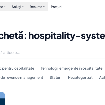
se
Soluții
Resurse
Prețuri
ichetă: hospitality-syst
d pentru ospitalitate
Tehnologii emergente în ospitalitate
i de revenue management
Sfaturi
Necategorizat
Act