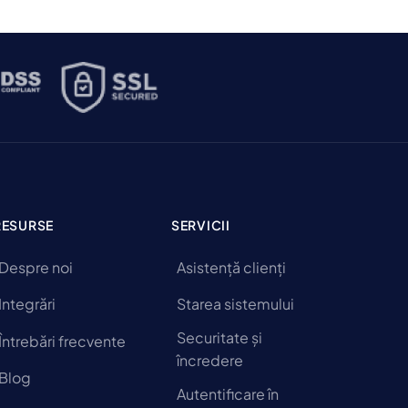
RESURSE
SERVICII
Despre noi
Asistență clienți
Integrări
Starea sistemului
Securitate și
Întrebări frecvente
încredere
Blog
Autentificare în