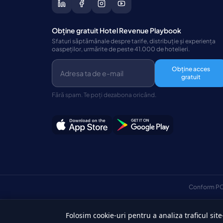
Obține gratuit Hotel Revenue Playbook
Sfaturi săptămânale despre tarife, distribuție și experiența
oaspeților, urmărite de peste 41.000 de hotelieri.
Obține acces
gratuit
Fără spam. Te poți dezabona oricând.
Conform PC
Folosim cookie-uri pentru a analiza traficul site
Română
©Drepturi de autor 2026 HotelSync. Toate drepturile rezervat