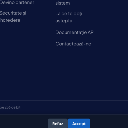
Devino partener
sistem
Securitate și
La ce te poți
încredere
aștepta
Documentație API
Contactează-ne
pe 256 de biți
Refuz
Accept
ndiții
Politica de confidențialitate
Politica privind cookie-urile