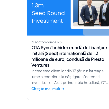
30 octombrie 2023
OTA Sync închide o rundă de finanțare
inițială (Seed) internațională de 1,3
milioane de euro, condusă de Presto
Ventures
Încrederea clienților din 17 țări din întreaga
lume a contribuit la câștigarea încrederii
investitorilor. Axat pe industria hotelieră, OTA
Sync ajută managerii și angajații să
Citește mai mult →
gestioneze afacerea dintr-un singur loc.
Suntem încântați să anunțăm închiderea cu
succes a unei runde extinse de finanțare