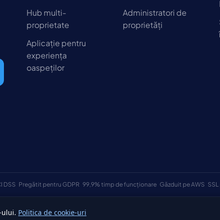
Hub multi-
Administratori de
proprietate
proprietăți
Aplicație pentru
experiența
oaspeților
I DSS
Pregătit pentru GDPR
99,9% timp de funcționare
Găzduit pe AWS
SSL 
-ului.
Politica de cookie-uri
e.
Termeni și co