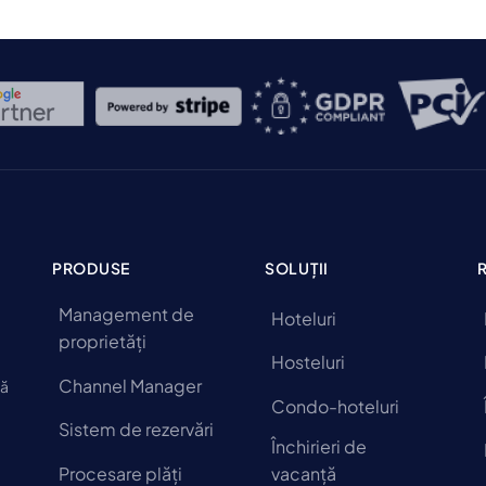
PRODUSE
SOLUȚII
Management de
Hoteluri
proprietăți
Hosteluri
Channel Manager
să
Condo-hoteluri
Sistem de rezervări
Închirieri de
Procesare plăți
vacanță