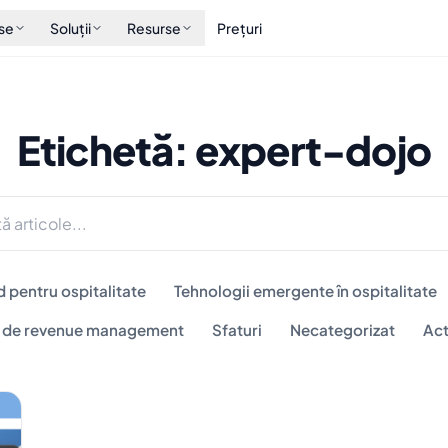
se
Soluții
Resurse
Prețuri
Etichetă: expert-dojo
d pentru ospitalitate
Tehnologii emergente în ospitalitate
i de revenue management
Sfaturi
Necategorizat
Act