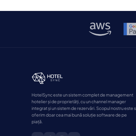
inițială (Seed), în valoare de 1,3 milioane de
euro. Această finanțare, condusă de […]
HotelSync este un sistem complet de management
hotelier și de proprietăți, cu un channel manager
integrat și un sistem de rezervări. Scopul nostru este 
oferim doar cea mai bună soluție software de pe
piață.