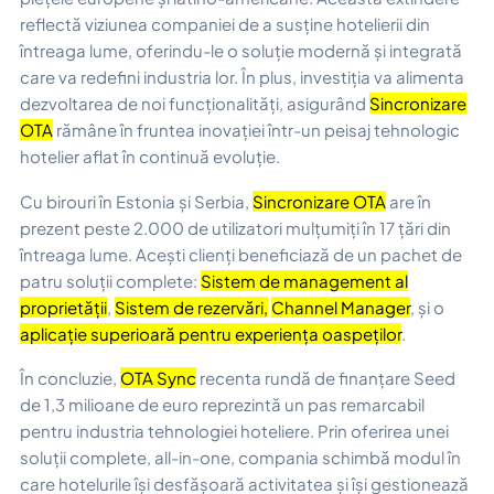
reflectă viziunea companiei de a susține hotelierii din
întreaga lume, oferindu-le o soluție modernă și integrată
care va redefini industria lor. În plus, investiția va alimenta
dezvoltarea de noi funcționalități, asigurând
Sincronizare
OTA
rămâne în fruntea inovației într-un peisaj tehnologic
hotelier aflat în continuă evoluție.
Cu birouri în Estonia și Serbia,
Sincronizare OTA
are în
prezent peste 2.000 de utilizatori mulțumiți în 17 țări din
întreaga lume. Acești clienți beneficiază de un pachet de
patru soluții complete:
Sistem de management al
proprietății
,
Sistem de rezervări
,
Channel Manager
, și o
aplicație superioară pentru experiența oaspeților
.
În concluzie,
OTA Sync
recenta rundă de finanțare Seed
de 1,3 milioane de euro reprezintă un pas remarcabil
pentru industria tehnologiei hoteliere. Prin oferirea unei
soluții complete, all-in-one, compania schimbă modul în
care hotelurile își desfășoară activitatea și își gestionează