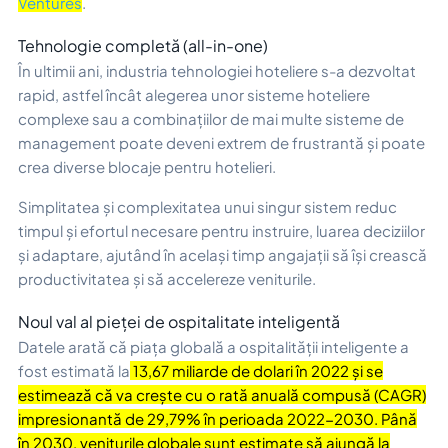
Ventures
.
Tehnologie completă (all-in-one)
În ultimii ani, industria tehnologiei hoteliere s-a dezvoltat
rapid, astfel încât alegerea unor sisteme hoteliere
complexe sau a combinațiilor de mai multe sisteme de
management poate deveni extrem de frustrantă și poate
crea diverse blocaje pentru hotelieri.
Simplitatea și complexitatea unui singur sistem reduc
timpul și efortul necesare pentru instruire, luarea deciziilor
și adaptare, ajutând în același timp angajații să își crească
productivitatea și să accelereze veniturile.
Noul val al pieței de ospitalitate inteligentă
Datele arată că piața globală a ospitalității inteligente a
fost estimată la
13,67 miliarde de dolari în 2022 și se
estimează că va crește cu o rată anuală compusă (CAGR)
impresionantă de 29,79% în perioada 2022-2030. Până
în 2030, veniturile globale sunt estimate să ajungă la