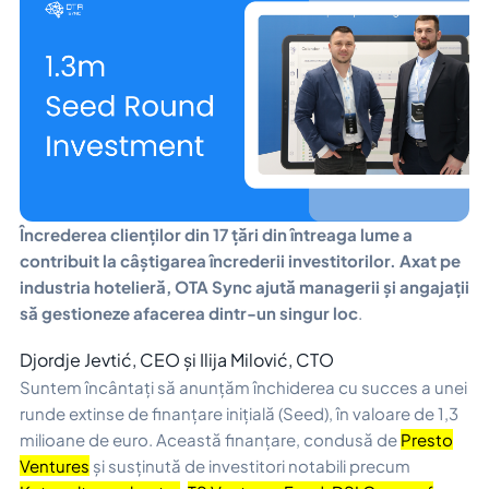
Încrederea clienților din 17 țări din întreaga lume a
contribuit la câștigarea încrederii investitorilor. Axat pe
industria hotelieră, OTA Sync ajută managerii și angajații
să gestioneze afacerea dintr-un singur loc
.
Djordje Jevtić, CEO și Ilija Milović, CTO
Suntem încântați să anunțăm închiderea cu succes a unei
runde extinse de finanțare inițială (Seed), în valoare de 1,3
milioane de euro. Această finanțare, condusă de
Presto
Ventures
și susținută de investitori notabili precum