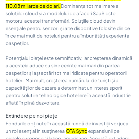
110,08 miliarde de dolari.
Dominanța tot mai mare a
soluțiilor cloud și a modelului de afaceri SaaS este
motorul acestei transformări. Soluțiile cloud devin
esențiale pentru senzorii și alte dispozitive folosite din ce
în ce mai mult de hoteluri pentru a îmbunătăți experiența
oaspeților.
Potențialul pieței este semnificativ, iar creșterea dinamică
a acesteia aduce cu sine cerințe mai mari din partea
oaspeților și așteptări tot mai ridicate pentru operatorii
hotelieri. Mai mult, creșterea numărului de turiști și a
capacităților de cazare a determinat un interes sporit
pentru soluțiile tehnologice hoteliere în această industrie
aflată în plină dezvoltare.
Extindere pe noi piețe
Fondurile obținute în această rundă de investiții vor juca
un rol esențial în susținerea
OTA Sync
expansiunii pe
piețele europene și latino-americane. Această extindere