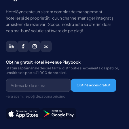
HotelSync este un sistem complet de management
hotelier și de proprietăți, cu un channel manager integrat și
un sistem de rezervări. Scopul nostru este să oferim doar
cea mai bună soluție software de pe piață.
Obține gratuit Hotel Revenue Playbook
Sfaturi săptămânale despre tarife, distribuție și experiența oaspeților,
urmărite de peste 41.000 de hotelieri.
Obține acces gratuit
Fără spam. Te poți dezabona oricând.