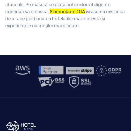
afacerile. Pe măsură ce piața hotelurilor inteligente
continuă să crească,
Sincronizare OTA
își asumă misiunea
de a face gestionarea hotelurilor mai eficientă și
experiențele oaspeților mai plăcute.