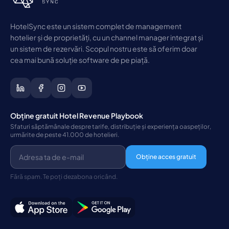
HotelSync este un sistem complet de management
hotelier și de proprietăți, cu un channel manager integrat și
un sistem de rezervări. Scopul nostru este să oferim doar
cea mai bună soluție software de pe piață.
Obține gratuit Hotel Revenue Playbook
Sfaturi săptămânale despre tarife, distribuție și experiența oaspeților,
urmărite de peste 41.000 de hotelieri.
Obține acces gratuit
Fără spam. Te poți dezabona oricând.