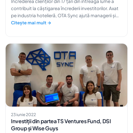
Încrederea clienților din 17 țări din întreaga lume a
contribuit la câștigarea încrederii investitorilor. Axat
pe industria hotelieră, OTA Sync ajută managerii și
angajații să gestioneze afacerea dintr-un singur loc.
Citește mai mult →
Suntem încântați să anunțăm închiderea cu succes
a unei runde extinse de finanțare inițială (Seed), în
valoare de 1,3 milioane de euro. Această finanțare,
condusă de […]
23 iunie 2022
Investiții din partea TS Ventures Fund, DSI
Group și Wise Guys