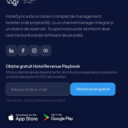
HotelSync este un sistem complet de management
hotelier și de proprietăți, cu un channel manager integrat și
un sistem de rezervări. Scopul nostru este să oferim doar
cea mai bună soluție software de pe piață.
Obține gratuit Hotel Revenue Playbook
Sfaturi săptămânale despre tarife, distribuție și experiența oaspeților,
urmărite de peste 41.000 de hotelieri.
Obține acces gratuit
Fără spam. Te poți dezabona oricând.