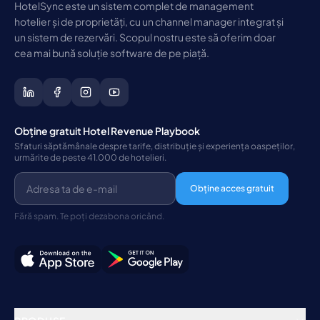
HotelSync este un sistem complet de management
hotelier și de proprietăți, cu un channel manager integrat și
un sistem de rezervări. Scopul nostru este să oferim doar
cea mai bună soluție software de pe piață.
Obține gratuit Hotel Revenue Playbook
Sfaturi săptămânale despre tarife, distribuție și experiența oaspeților,
urmărite de peste 41.000 de hotelieri.
Obține acces gratuit
Fără spam. Te poți dezabona oricând.