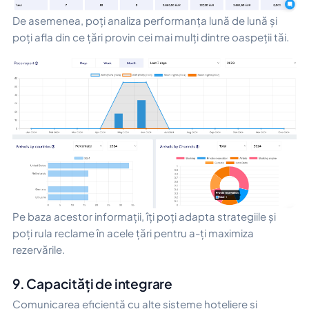
De asemenea, poți analiza performanța lună de lună și
poți afla din ce țări provin cei mai mulți dintre oaspeții tăi.
Pe baza acestor informații, îți poți adapta strategiile și
poți rula reclame în acele țări pentru a-ți maximiza
rezervările.
9. Capacități de integrare
Comunicarea eficientă cu alte sisteme hoteliere și