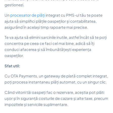
gestionezi.
Un
procesator de plăți
integrat cu PMS-ul tău te poate
ajuta să simplifici plățile oaspeților și contabilitatea,
asigurând în același timp rapoarte mai precise.
Te va ajuta să elimini sarcinile inutile, astfel încât să te poți
concentra pe ceea ce faci cel mai bine, adică să îți
conduci afacerea și să îmbunătățești experiența
oaspeților.
Sfat util:
Cu OTA Payments, un gateway de plată complet integrat,
poți procesa instantaneu plăți automat, cu un singur clic.
Când viitorii tăi oaspeți fac o rezervare, aceștia pot plăti
ușor și în siguranță costurile de cazare și alte taxe, precum
impozitele și serviciile suplimentare.