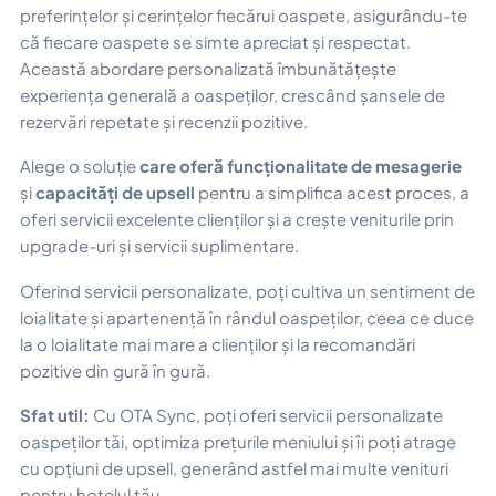
preferințelor și cerințelor fiecărui oaspete, asigurându-te
că fiecare oaspete se simte apreciat și respectat.
Această abordare personalizată îmbunătățește
experiența generală a oaspeților, crescând șansele de
rezervări repetate și recenzii pozitive.
Alege o soluție
care oferă funcționalitate de mesagerie
și
capacități de upsell
pentru a simplifica acest proces, a
oferi servicii excelente clienților și a crește veniturile prin
upgrade-uri și servicii suplimentare.
Oferind servicii personalizate, poți cultiva un sentiment de
loialitate și apartenență în rândul oaspeților, ceea ce duce
la o loialitate mai mare a clienților și la recomandări
pozitive din gură în gură.
Sfat util:
Cu OTA Sync, poți oferi servicii personalizate
oaspeților tăi, optimiza prețurile meniului și îi poți atrage
cu opțiuni de upsell, generând astfel mai multe venituri
pentru hotelul tău.