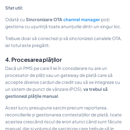
Sfat util:
Odată cu
Sincronizare OTA
channel manager
poți
gestiona cu ușurință toate anunțurile dintr-un singur loc.
Trebuie doar să conectezi și să sincronizezi canalele OTA,
iar totul este pregătit.
4. Procesarea plăților
Dacă un PMS pe care îl iei în considerare nu are un
procesator de plăți sau un gateway de plată care să
accepte diverse carduri de credit sau să se integreze cu
un sistem de punct de vânzare (POS),
va trebui să
gestionezi plățile manual
.
Acest lucru presupune sarcini precum raportarea,
reconcilierile și gestionarea contestațiilor de plată, toate
acestea crescând riscul de erori atunci când sunt făcute
manual, dar și volumul de sarcini pe care trebuie să le