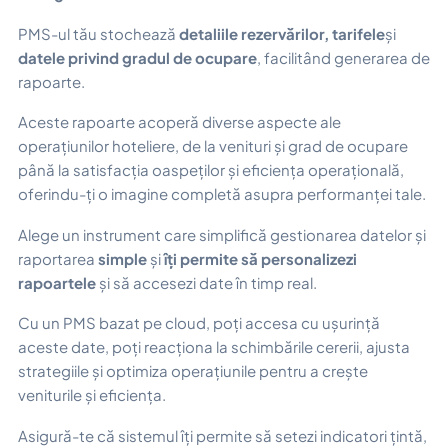
PMS-ul tău stochează
detaliile rezervărilor, tarifele
și
datele privind gradul de ocupare
, facilitând generarea de
rapoarte.
Aceste rapoarte acoperă diverse aspecte ale
operațiunilor hoteliere, de la venituri și grad de ocupare
până la satisfacția oaspeților și eficiența operațională,
oferindu-ți o imagine completă asupra performanței tale.
Alege un instrument care simplifică gestionarea datelor și
raportarea
simple
și
îți permite să personalizezi
rapoartele
și să accesezi date în timp real.
Cu un PMS bazat pe cloud, poți accesa cu ușurință
aceste date, poți reacționa la schimbările cererii, ajusta
strategiile și optimiza operațiunile pentru a crește
veniturile și eficiența.
Asigură-te că sistemul îți permite să setezi indicatori țintă,