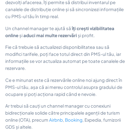
dezvolți afacerea, îți permite să distribui inventarul pe
canalele de distribuție online și să sincronizezi informațiile
cu PMS-ul tău în timp real.
Un channel manager te ajută să
îți crești vizibilitatea
online
și
aduci mai multe rezervări
și profit.
Fie că trebuie să actualizezi disponibilitatea sau să
modifici tarifele, poți face totul direct din PMS-ul tău, iar
informațiile se vor actualiza automat pe toate canalele de
rezervare.
Ce e minunat este că rezervările online noi ajung direct în
PMS-ul tău, așa că ai mereu controlul asupra gradului de
ocupare și poți acționa rapid când e nevoie.
Ar trebui să cauți un channel manager cu conexiuni
bidirecționale solide către principalele agenții de turism
online (OTA), precum
Airbnb
,
Booking
, Expedia, furnizorii
GDS și altele.