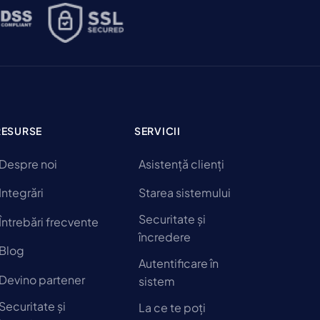
RESURSE
SERVICII
Despre noi
Asistență clienți
Integrări
Starea sistemului
Securitate și
Întrebări frecvente
încredere
Blog
Autentificare în
Devino partener
sistem
Securitate și
La ce te poți