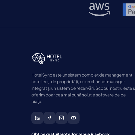
HotelSync este un sistem complet de management
hotelier și de proprietăți, cu un channel manager
integrat și un sistem de rezervări. Scopul nostru este 
oferim doar cea mai bună soluție software de pe
piață.
Obține gratuit Hotel Revenue Playbook