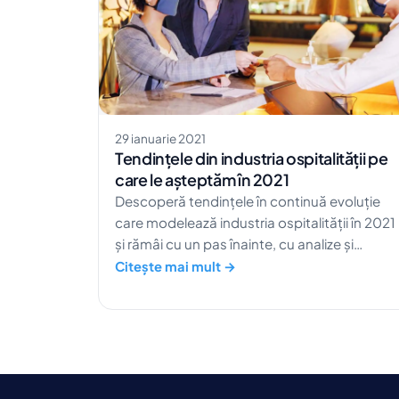
29 ianuarie 2021
Tendințele din industria ospitalității pe
care le așteptăm în 2021
Descoperă tendințele în continuă evoluție
care modelează industria ospitalității în 2021
și rămâi cu un pas înainte, cu analize și
previziuni utile.
Citește mai mult →