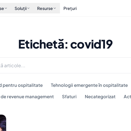
se
Soluții
Resurse
Prețuri
Etichetă: covid19
d pentru ospitalitate
Tehnologii emergente în ospitalitate
i de revenue management
Sfaturi
Necategorizat
Act