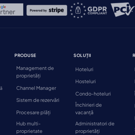
PRODUSE
SOLUȚII
Management de
Hoteluri
proprietăți
Hosteluri
Channel Manager
să
Condo-hoteluri
Sistem de rezervări
Închirieri de
Procesare plăți
vacanță
Hub multi-
Administratori de
proprietate
proprietăți