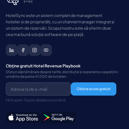
HotelSync este un sistem complet de management
hotelier și de proprietăți, cu un channel manager integrat și
un sistem de rezervări. Scopul nostru este să oferim doar
cea mai bună soluție software de pe piață.
Obține gratuit Hotel Revenue Playbook
Sfaturi săptămânale despre tarife, distribuție și experiența oaspeților,
urmărite de peste 41.000 de hotelieri.
Obține acces gratuit
Fără spam. Te poți dezabona oricând.