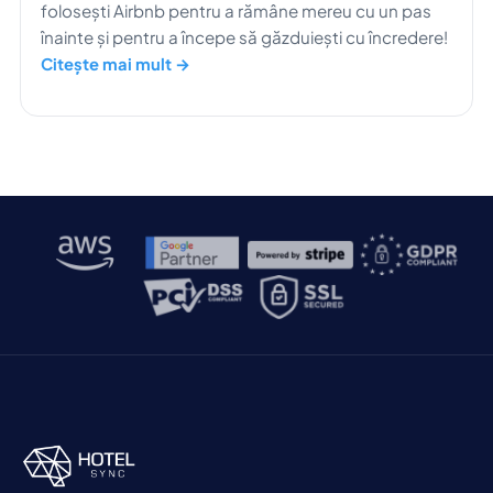
folosești Airbnb pentru a rămâne mereu cu un pas
înainte și pentru a începe să găzduiești cu încredere!
Citește mai mult →