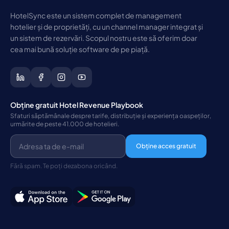
HotelSync este un sistem complet de management
hotelier și de proprietăți, cu un channel manager integrat și
un sistem de rezervări. Scopul nostru este să oferim doar
cea mai bună soluție software de pe piață.
Obține gratuit Hotel Revenue Playbook
Sfaturi săptămânale despre tarife, distribuție și experiența oaspeților,
urmărite de peste 41.000 de hotelieri.
Obține acces gratuit
Fără spam. Te poți dezabona oricând.