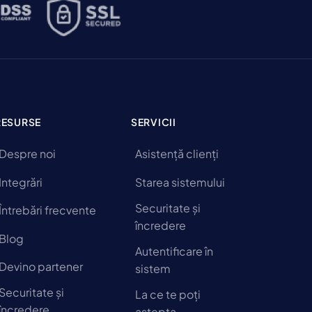
RESURSE
SERVICII
Despre noi
Asistență clienți
Integrări
Starea sistemului
Securitate și
Întrebări frecvente
încredere
Blog
Autentificare în
Devino partener
sistem
Securitate și
La ce te poți
încredere
aștepta