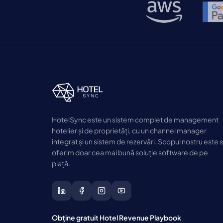
HotelSync este un sistem complet de management
hotelier și de proprietăți, cu un channel manager
integrat și un sistem de rezervări. Scopul nostru este 
oferim doar cea mai bună soluție software de pe
piață.
Obține gratuit Hotel Revenue Playbook