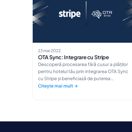
23 mai 2022
OTA Sync: Integrare cu Stripe
Descoperă procesarea fără cusur a plăților
pentru hotelul tău prin integrarea OTA Sync
cu Stripe și beneficiază de puterea
tranzacțiilor sigure și eficiente.
Citește mai mult →