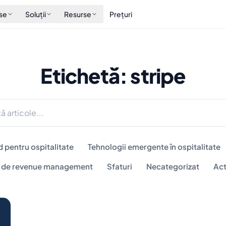
se
Soluții
Resurse
Prețuri
Etichetă: stripe
d pentru ospitalitate
Tehnologii emergente în ospitalitate
i de revenue management
Sfaturi
Necategorizat
Act