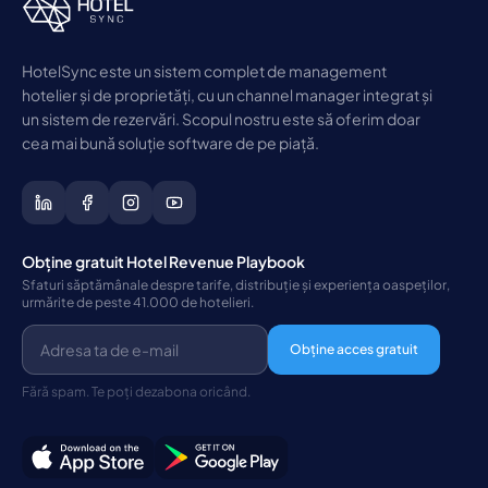
HotelSync este un sistem complet de management
hotelier și de proprietăți, cu un channel manager integrat și
un sistem de rezervări. Scopul nostru este să oferim doar
cea mai bună soluție software de pe piață.
Obține gratuit Hotel Revenue Playbook
Sfaturi săptămânale despre tarife, distribuție și experiența oaspeților,
urmărite de peste 41.000 de hotelieri.
Obține acces gratuit
Fără spam. Te poți dezabona oricând.