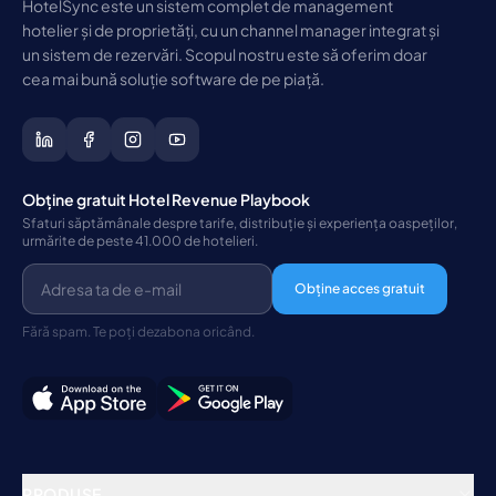
HotelSync este un sistem complet de management
hotelier și de proprietăți, cu un channel manager integrat și
un sistem de rezervări. Scopul nostru este să oferim doar
cea mai bună soluție software de pe piață.
Obține gratuit Hotel Revenue Playbook
Sfaturi săptămânale despre tarife, distribuție și experiența oaspeților,
urmărite de peste 41.000 de hotelieri.
Obține acces gratuit
Fără spam. Te poți dezabona oricând.
PRODUSE