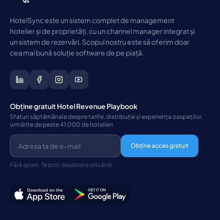
HotelSync este un sistem complet de management
hotelier și de proprietăți, cu un channel manager integrat și
un sistem de rezervări. Scopul nostru este să oferim doar
cea mai bună soluție software de pe piață.
Obține gratuit Hotel Revenue Playbook
Sfaturi săptămânale despre tarife, distribuție și experiența oaspeților,
urmărite de peste 41.000 de hotelieri.
Obține acces gratuit
Fără spam. Te poți dezabona oricând.