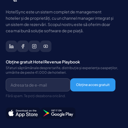
HotelSync este un sistem complet de management
hotelier și de proprietăți, cu un channel manager integrat și
un sistem de rezervări. Scopul nostru este să oferim doar
cea mai bună soluție software de pe piață.
Obține gratuit Hotel Revenue Playbook
Sfaturi săptămânale despre tarife, distribuție și experiența oaspeților,
urmărite de peste 41.000 de hotelieri.
Obține acces gratuit
Fără spam. Te poți dezabona oricând.