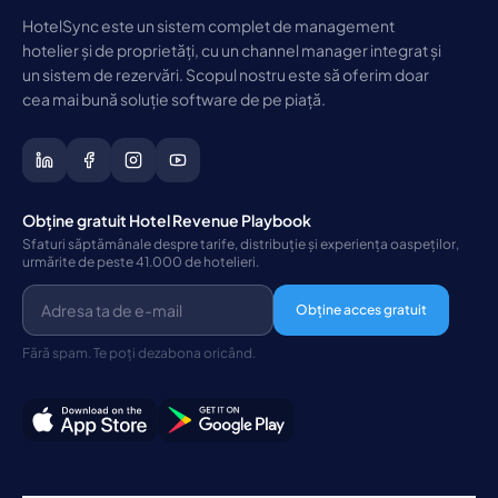
HotelSync este un sistem complet de management
hotelier și de proprietăți, cu un channel manager integrat și
un sistem de rezervări. Scopul nostru este să oferim doar
cea mai bună soluție software de pe piață.
Obține gratuit Hotel Revenue Playbook
Sfaturi săptămânale despre tarife, distribuție și experiența oaspeților,
urmărite de peste 41.000 de hotelieri.
Obține acces gratuit
Fără spam. Te poți dezabona oricând.