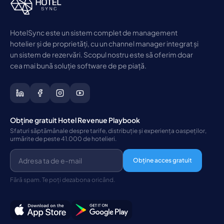
HotelSync este un sistem complet de management
hotelier și de proprietăți, cu un channel manager integrat și
un sistem de rezervări. Scopul nostru este să oferim doar
cea mai bună soluție software de pe piață.
Obține gratuit Hotel Revenue Playbook
Sfaturi săptămânale despre tarife, distribuție și experiența oaspeților,
urmărite de peste 41.000 de hotelieri.
Obține acces gratuit
Fără spam. Te poți dezabona oricând.