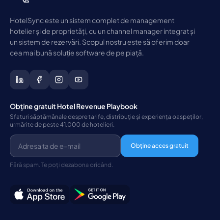
HotelSync este un sistem complet de management
hotelier și de proprietăți, cu un channel manager integrat și
un sistem de rezervări. Scopul nostru este să oferim doar
cea mai bună soluție software de pe piață.
Obține gratuit Hotel Revenue Playbook
Sfaturi săptămânale despre tarife, distribuție și experiența oaspeților,
urmărite de peste 41.000 de hotelieri.
Obține acces gratuit
Fără spam. Te poți dezabona oricând.