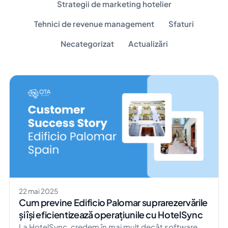
Strategii de marketing hotelier
Tehnici de revenue management
Sfaturi
Necategorizat
Actualizări
22 mai 2025
Cum previne Edificio Palomar suprarezervările
și își eficientizează operațiunile cu HotelSync
La HotelSync, credem în mai mult decât software,