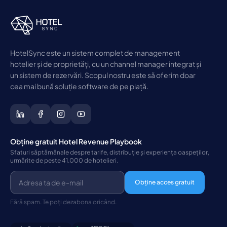
HotelSync este un sistem complet de management
hotelier și de proprietăți, cu un channel manager integrat și
un sistem de rezervări. Scopul nostru este să oferim doar
cea mai bună soluție software de pe piață.
Obține gratuit Hotel Revenue Playbook
Sfaturi săptămânale despre tarife, distribuție și experiența oaspeților,
urmărite de peste 41.000 de hotelieri.
Obține acces gratuit
Fără spam. Te poți dezabona oricând.