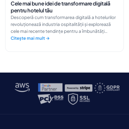
Cele mai bune idei de transformare digitală
pentru hotelul tău
Descoperă cum transformarea digitală a hotelurilor
revoluționează industria ospitalității și explorează
cele mai recente tendințe pentru a îmbunătăți
experiența oaspeților.
Citește mai mult →