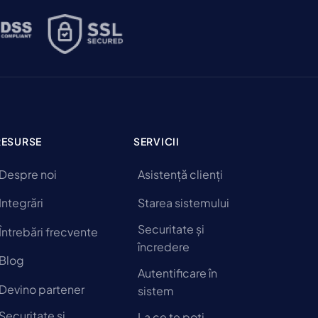
RESURSE
SERVICII
Despre noi
Asistență clienți
Integrări
Starea sistemului
Securitate și
Întrebări frecvente
încredere
Blog
Autentificare în
Devino partener
sistem
Securitate și
La ce te poți