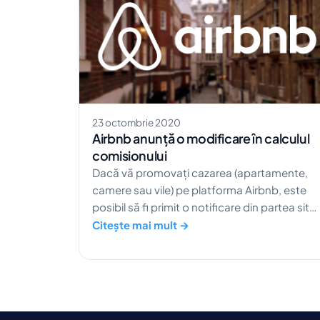
23 octombrie 2020
Airbnb anunță o modificare în calculul
comisionului
Dacă vă promovați cazarea (apartamente,
camere sau vile) pe platforma Airbnb, este
posibil să fi primit o notificare din partea site
ului despre modificarea structurii taxei de
Citește mai mult →
rezervare. Ce înseamnă acest lucru?
Începând cu 7.12.2020, Airbnb a anunțat o
schimbare în taxa percepută pentru […]