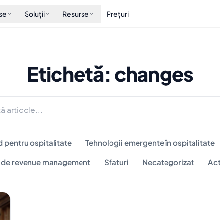
se
Soluții
Resurse
Prețuri
Etichetă: changes
d pentru ospitalitate
Tehnologii emergente în ospitalitate
i de revenue management
Sfaturi
Necategorizat
Act