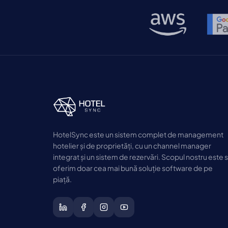
HotelSync este un sistem complet de management
hotelier și de proprietăți, cu un channel manager
integrat și un sistem de rezervări. Scopul nostru este 
oferim doar cea mai bună soluție software de pe
piață.