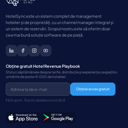
HotelSync este un sistem complet de management
hotelier și de proprietăți, cu un channel manager integrat și
un sistem de rezervări. Scopul nostru este să oferim doar
cea mai bună soluție software de pe piață.
Obține gratuit Hotel Revenue Playbook
Sfaturi săptămânale despre tarife, distribuție și experiența oaspeților,
urmărite de peste 41.000 de hotelieri.
Obține acces gratuit
Fără spam. Te poți dezabona oricând.