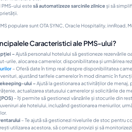
l PMS-ului este
să automatizeze sarcinile zilnice
și să simpli
rietății.
i PMS populare sunt OTA SYNC, Oracle Hospitality, innRoad, 
ncipalele Caracteristici ale PMS-ului?
pției –
Ajută personalul hotelului să gestioneze rezervările o
ut-urile, alocarea camerelor, disponibilitatea și urmărirea rez
urilor
– Oferă date în timp real despre disponibilitatea came
 venituri, ajustând tarifele camerelor în mod dinamic în funcț
ekeeping-ului –
Ajută
la gestionarea activităților de menaj
țenie, actualizarea statusului camerelor și solicitările de m
 (POS)
– îți permite să gestionezi vânzările și stocurile din res
uveniruri ale hotelului, incluzând gestionarea meniurilor, urm
lor.
entarului
– Te ajută să gestionezi nivelurile de stoc pentru 
ești utilizarea acestora, să comanzi provizii și să monitorizezi