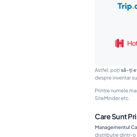
Astfel, poți
să-ți e
despre inventar s
Printre numele ma
SiteMinder etc.
Care Sunt Pr
Managementul Ca
distribuție dintr-o