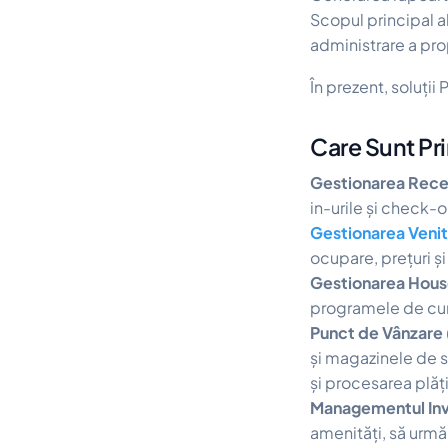
Scopul principal a
administrare a prop
În prezent, soluți
Care Sunt Pri
Gestionarea Rece
in-urile și check-o
Gestionarea Venit
ocupare, prețuri și
Gestionarea Hous
programele de cură
Punct de Vânzare
și magazinele de s
și procesarea plăți
Managementul Inv
amenități, să urmăr