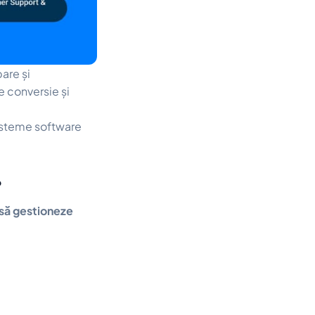
are și
e conversie și
isteme software
?
să gestioneze