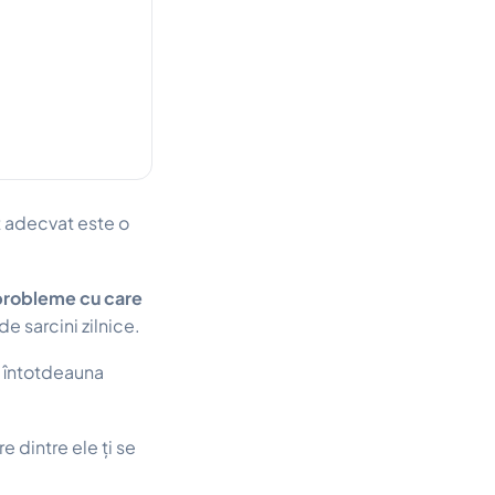
t adecvat este o
 probleme cu care
e sarcini zilnice.
t întotdeauna
re dintre ele ți se