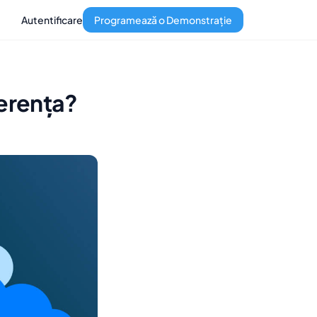
Autentificare
Programează o Demonstrație
erența?