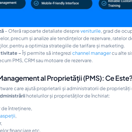
ză
– Oferă rapoarte detaliate despre
veniturile
, grad de ocup
lor, precum și analize ale tendințelor de rezervare, ratelor d
ților, pentru a optimiza strategiile de tarifare și marketing.
tivitate –
Îți permite să integrezi
channel manager
cu alte s
precum PMS, CRM sau motoare de rezervare.
Management al Proprietății (PMS): Ce Este
tware care ajută proprietarii și administratorii de proprietăți
dministrării
hotelurilor și proprietăților de închiriat:
 de întreținere,
aspeții
,
,
lor financiare etc.