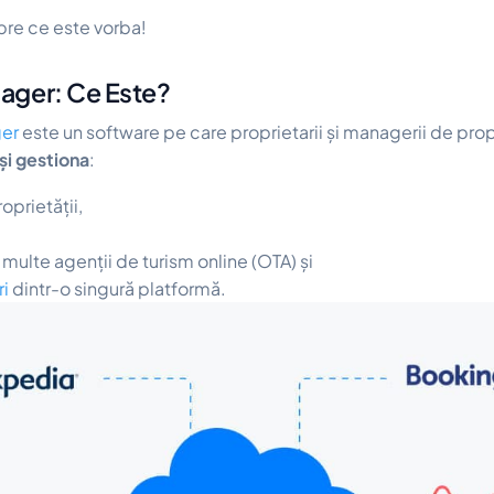
re ce este vorba!
ager: Ce Este?
er
este un software pe care proprietarii și managerii de propr
 și gestiona
:
oprietății,
 multe agenții de turism online (OTA) și
ri
dintr-o singură platformă.