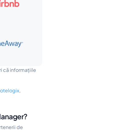
i că informațiile
otelogix
,
 Manager?
rtenerii de