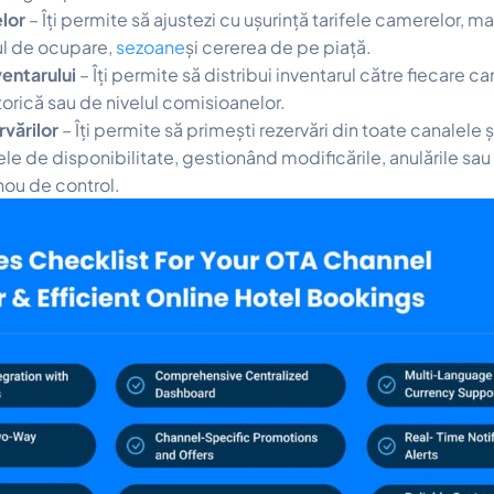
elor
– Îți permite să ajustezi cu ușurință tarifele camerelor, ma
ul de ocupare,
sezoane
și cererea de pe piață.
entarului
– Îți permite să distribui inventarul către fiecare ca
orică sau de nivelul comisioanelor.
vărilor
– Îți permite să primești rezervări din toate canalele ș
e de disponibilitate, gestionând modificările, anulările sau
nou de control.