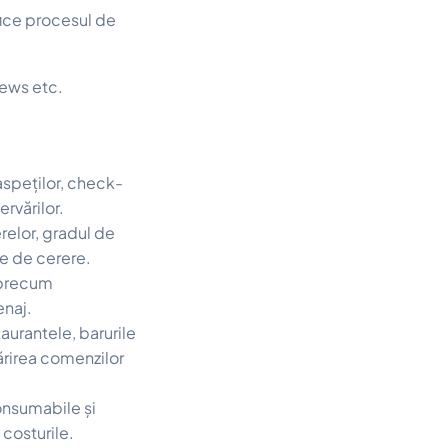
fice procesul de
Mews etc.
aspeților, check-
ervărilor.
relor, gradul de
ie de cerere.
, precum
enaj.
taurantele, barurile
ărirea comenzilor
consumabile și
 costurile.