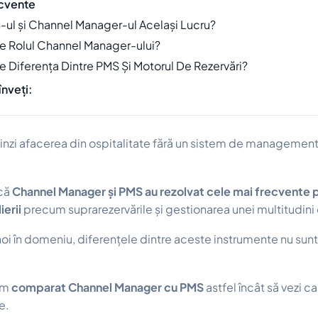
ecvente
S-ul și Channel Manager-ul Același Lucru?
te Rolul Channel Manager-ului?
e Diferența Dintre PMS Și Motorul De Rezervări?
înveți:
xtinzi afacerea din ospitalitate fără un sistem de managemen
 că
Channel Manager și PMS au rezolvat cele mai frecvente
ierii
precum suprarezervările și gestionarea unei multitudini d
 noi în domeniu, diferențele dintre aceste instrumente nu sun
am
comparat Channel Manager cu PMS
astfel încât să vezi ca
e.