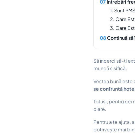
Întrebări fr
1. Sunt PM
2. Care Es
3. Care Est
Continuă să 
Să încerci să-ți e
muncă sisifică.
Vestea bună este
se confruntă hotel
Totuși, pentru cei
clare.
Pentru a te ajuta, 
potrivește mai bin