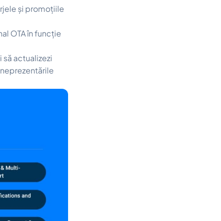
rjele și promoțiile
nal OTA în funcție
i să actualizezi
 neprezentările