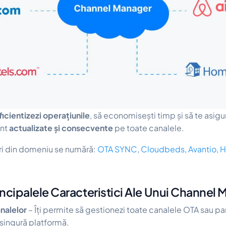
ficientizezi operațiunile
, să economisești timp și să te asigur
unt
actualizate și consecvente
pe toate canalele.
ri din domeniu se numără:
OTA SYNC
,
Cloudbeds
,
Avantio
,
H
incipalele Caracteristici Ale Unui Channel
nalelor
– Îți permite să gestionezi toate canalele OTA sau pa
 singură platformă.