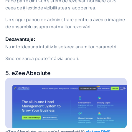
Face parte dintr-un sistem de rezervări hoteliere GDS,
ceea ce îți extinde vizibilitatea și acoperirea.
Un singur panou de administrare pentru a avea o imagine
de ansamblu asupra mai multor rezervări.
Dezavantaje:
Nu întotdeauna intuitiv la setarea anumitor parametri.
Sincronizarea poate întârzia uneori.
5. eZee Absolute
eZee Absolute
este
un(o) complet(ă)
sistem PMS