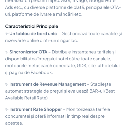
metasearch precum TripAdvisor, Trivago, Google Hotel
Ads etc., cu diverse platforme de plată, principalele OTA-
uri, platforme de livrare a mâncării etc.
Caracteristici Principale
✨
Un tablou de bord unic –
Gestionează toate canalele și
rezervările online dintr-un singur loc.
✨
Sincronizator OTA
– Distribuie instantaneu tarifele și
disponibilitatea întregului hotel către toate canalele,
motoarele metasearch conectate, GDS, site-ul hotelului
și pagina de Facebook.
✨
Instrument de Revenue Management
– Stabilește
automat strategia de prețuri și evaluează BAR-ul (Best
Available Retail Rate).
✨
Instrument Rate Shopper
– Monitorizează tarifele
concurenței și oferă informații în timp real despre
acestea.