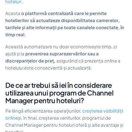
hoteluri
.
Acesta
o platformă centralizată care le permite
hotelierilor să actualizeze disponibilitatea camerelor,
tarifele și alte informații pe toate canalele conectate, în
timp real.
Această automatizare nu doar economisește timp, ci
ajută și la
prevenirea suprarezervărilor sau a
discrepanțelor de preț,
asigurând că prezența online a
hotelului este consecventă și actualizată.
De ce ar trebui să iei în considerare
utilizarea unui program de Channel
Manager pentru hoteluri?
Pe lângă eficientizarea operațiunilor,
creșterea vizibilității
online
și, în final, creșterea veniturilor, programul de
Channel Manager pentru hoteluri oferă și alte avantaje și
beneficii.