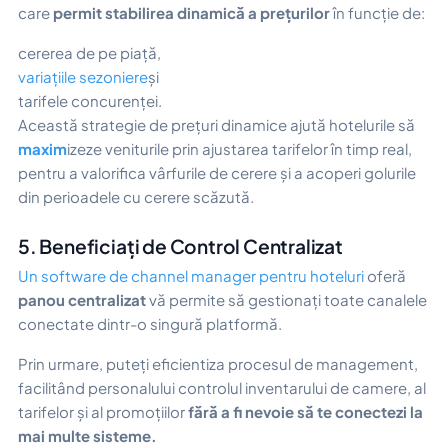
care
permit stabilirea dinamică a prețurilor
în funcție de:
cererea de pe piață,
variațiile sezoniere
și
tarifele concurenței.
Această strategie de prețuri dinamice ajută hotelurile să
maxim
izeze veniturile prin ajustarea tarifelor în timp real,
pentru a valorifica vârfurile de cerere și a acoperi golurile
din perioadele cu cerere scăzută.
5. Beneficiați de Control Centralizat
Un software de channel manager pentru hoteluri
oferă
panou centralizat
vă permite să gestionați toate canalele
conectate dintr-o singură platformă.
Prin urmare, puteți eficientiza procesul de management,
facilitând personalului controlul inventarului de camere, al
tarifelor și al promoțiilor
fără a fi nevoie să te conectezi la
mai multe sisteme.