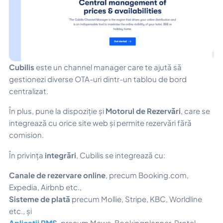
Cubilis
este un channel manager care te ajută să
gestionezi diverse OTA-uri dintr-un tablou de bord
centralizat.
În plus, pune la dispoziție și
Motorul de Rezervări
, care se
integrează cu orice site web și permite rezervări fără
comision.
În privința
integrări
, Cubilis se integrează cu:
Canale de rezervare online
, precum Booking.com,
Expedia, Airbnb etc.,
Sisteme de plată
precum Mollie, Stripe, KBC, Worldline
etc., și
Aplicații PMS
, precum Mews, Bookingplanner, Protel,