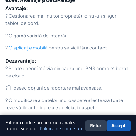
Avantaje:
? Gestionarea mai multor proprietăți dintr-un singur
tablou de bord.
? O gamă variată de integrări.
?
O aplicație mobilă
pentru servicii fără contact.
Dezavantaje:
? Poate uneori întârzia din cauza unui PMS complet bazat
pe cloud.
? Îi lipsesc opțiuni de raportare mai avansate.
? O modificare a datelor unui oaspete afectează toate
rezervările anterioare ale aceluiași oaspete.
Folosim cookie-uri pentru a analiza
Concluzii
Refuz
Accept
Română
traficul site-ului.
Politica de cookie-uri
Alegerea celui mai bun software de channel manager