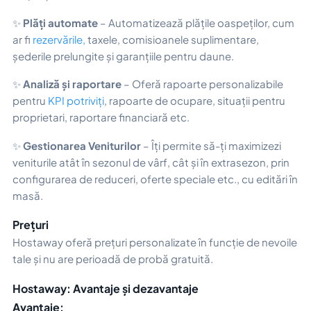
✨
Plăți automate
– Automatizează plățile oaspeților, cum
ar fi
rezervările,
taxele, comisioanele suplimentare,
șederile prelungite și garanțiile pentru daune.
✨
Analiză și raportare
– Oferă rapoarte personalizabile
pentru
KPI potriviți
, rapoarte de ocupare, situații pentru
proprietari, raportare financiară etc.
✨
Gestionarea Veniturilor
– Îți permite să-ți maximizezi
veniturile atât în sezonul de vârf, cât și în extrasezon, prin
configurarea de reduceri, oferte speciale etc., cu editări în
masă.
Prețuri
Hostaway oferă prețuri personalizate în funcție de nevoile
tale și nu are perioadă de probă gratuită.
Hostaway: Avantaje și dezavantaje
Avantaje: