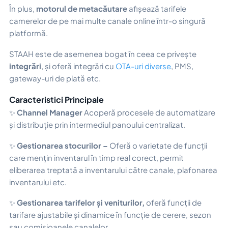
În plus,
motorul de metacăutare
afișează tarifele
camerelor de pe mai multe canale online într-o singură
platformă.
STAAH este de asemenea bogat în ceea ce privește
integrări
, și oferă integrări cu
OTA-uri diverse
, PMS,
gateway-uri de plată etc.
Caracteristici Principale
✨
Channel Manager
Acoperă procesele de automatizare
și distribuție prin intermediul panoului centralizat.
✨
Gestionarea stocurilor –
Oferă o varietate de funcții
care mențin inventarul în timp real corect, permit
eliberarea treptată a inventarului către canale, plafonarea
inventarului etc.
✨
Gestionarea tarifelor și veniturilor,
oferă funcții de
tarifare ajustabile și dinamice în funcție de cerere, sezon
sau comisioanele canalelor