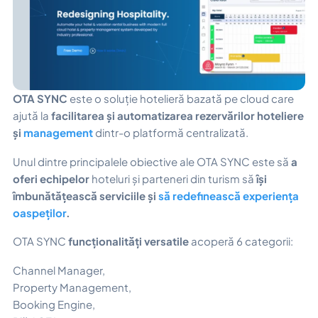
OTA SYNC
este o soluție hotelieră bazată pe cloud care
ajută la
facilitarea și automatizarea rezervărilor hoteliere
și
management
dintr-o platformă centralizată.
Unul dintre principalele obiective ale OTA SYNC este să
a
oferi echipelor
hoteluri și parteneri din turism să
își
îmbunătățească serviciile și
să redefinească experiența
oaspeților
.
OTA SYNC
funcționalități versatile
acoperă 6 categorii:
Channel Manager,
Property Management,
Booking Engine,