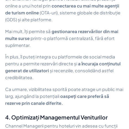
online a unui hotel prin
conectarea cu mai multe agenții
de turism online
(OTA-uri), sisteme globale de distribuție
(GDS) și alte platforme.
Mai mult, îți permite să
gestionarea rezervărilor din mai
multe surse
printr-o platformă centralizată, fără efort
suplimentar.
În plus, îl puteți integra cu platformele de social media
pentru a permite rezervări directe și
a încuraja conținutul
generat de utilizatori
și recenziile, consolidând astfel
credibilitatea.
Ca urmare, vizibilitatea sporită poate atrage un public mai
larg, ajungând la potențiali
oaspeți care preferă să
rezerve prin canale diferite.
4. Optimizați Managementul Veniturilor
Channel Managerii pentru hoteluri vin adesea cu funcții