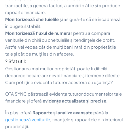
tranzacțiile, a genera facturi, a urmări plățile și a produce
rapoarte financiare.
Monitorizează cheltuielile
și asigură-te că se încadrează
în bugetul stabilit.
Monitorizează fluxul de numerar
pentru a compara
veniturile din chirii cu cheltuielile și tendințele de profit.
Astfel vei vedea cât de mulți bani intră din proprietățile
tale și cât de mulți ies din afacere.
? Sfat util:
Gestionarea mai multor proprietăți poate fi dificilă,
deoarece fiecare are nevoi financiare și termene diferite.
Cum poți ține evidența tuturor acestora cu ușurință?
OTA SYNC păstrează evidența tuturor documentelor tale
financiare și oferă
evidențe actualizate și precise
.
În plus, oferă
Rapoarte și analize avansate
până la
gestionează veniturile
, finanțele și rapoartele din interiorul
proprietății.