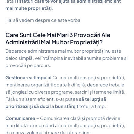
Iată
11 sfaturi care te vor ajuta să administrezi eficient
mai multe proprietăți
.
Hai să vedem despre ce este vorba!
Care Sunt Cele Mai Mari 3 Provocări Ale
Administrării Mai Multor Proprietăți?
Deoarece administrarea mai multor proprietăți nu este
deloc simplă, vei întâmpina inevitabil anumite probleme și
provocări pe parcurs.
Gestionarea timpului
Cu mai mulți oaspeți și proprietăți,
menținerea organizării poate fi dificilă, deoarece trebuie
să jonglezi cu diverse programe, sarcini și termene limită.
Fără un sistem eficient, s-ar putea
să te lupți să
prioritizezi și să duci la bun sfârșit
totul la timp.
Comunicarea –
Comunicarea clară și promptă devine
mai dificilă atunci când ai mai mulți oaspeți și proprietăți,
din cauza volumului mare de interacțiuni.