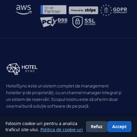
HotelSync este un sistem complet de management
hotelier și de proprietăți, cu un channel manager integrat și
un sistem de rezervări. Scopul nostru este să oferim doar
cea mai bună soluție software de pe piață.
Folosim cookie-uri pentru a analiza
Refuz
Accept
Română
traficul site-ului.
Politica de cookie-uri