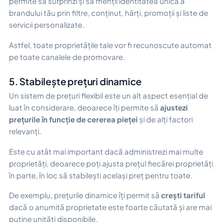
permite să surprinzi și să menții identitatea unică a
brandului tău prin filtre, conținut, hărți, promoții și liste de
servicii personalizate.
Astfel, toate proprietățile tale vor fi recunoscute automat
pe toate canalele de promovare.
5. Stabilește prețuri dinamice
Un sistem de prețuri flexibil este un alt aspect esențial de
luat în considerare, deoarece îți permite să
ajustezi
prețurile în funcție de cererea pieței
și de alți factori
relevanți.
Este cu atât mai important dacă administrezi mai multe
proprietăți, deoarece poți ajusta prețul fiecărei proprietăți
în parte, în loc să stabilești același preț pentru toate.
De exemplu, prețurile dinamice îți permit să
crești tariful
dacă o anumită proprietate este foarte căutată și are mai
puține unități disponibile.