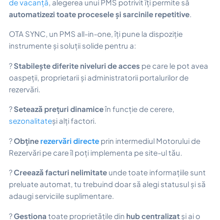
de vacanță
, alegerea unui PMS potrivit îți permite să
automatizezi toate procesele și sarcinile repetitive
.
OTA SYNC, un PMS all-in-one, îți pune la dispoziție
instrumente și soluții solide pentru a:
?
Stabilește diferite niveluri de acces
pe care le pot avea
oaspeții, proprietarii și administratorii portalurilor de
rezervări.
?
Setează prețuri dinamice
în funcție de cerere,
sezonalitate
și alți factori.
?
Obține
rezervări directe
prin intermediul Motorului de
Rezervări pe care îl poți implementa pe site-ul tău.
?
Creează
facturi nelimitate
unde toate informațiile sunt
preluate automat, tu trebuind doar să alegi statusul și să
adaugi serviciile suplimentare.
?
Gestiona
toate proprietățile din
hub centralizat
și ai o