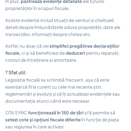
În plus,
păstrează evidențe detaliate
ale tuturor
proprietăților în scopuri fiscale.
Aceste evidențe includ situații de venituri și cheltuieli,
detalii despre îmbunătățirile aduse proprietății, date ale
tranzacțiilor, informații despre chiriași etc.
Astfel, nu doar că vei
simplifici pregătirea declarațiilor
fiscale,
ci și să beneficiezi de
deduceri
pentru reparații,
costuri de întreținere și amortizare.
? Sfat util:
Legislația fiscală se schimbă frecvent, așa că este
esențial să fii la curent cu cele mai recente știri,
reglementări și evoluții și să îți actualizezi evidențele sau
documentația atunci când este necesar.
OTA SYNC
funcționează în 150 de țări
și îți permite să
setezi cote și opțiuni fiscale diferite
în funcție de piața
sau regiunea în care activezi.