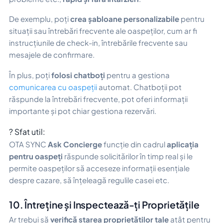
De exemplu, poți
crea șabloane personalizabile
pentru
situații sau întrebări frecvente ale oaspeților, cum ar fi
instrucțiunile de check-in, întrebările frecvente sau
mesajele de confirmare.
În plus, poți
folosi chatboți
pentru a gestiona
comunicarea cu oaspeții
automat. Chatboții pot
răspunde la întrebări frecvente, pot oferi informații
importante și pot chiar gestiona rezervări.
? Sfat util:
OTA SYNC
Ask Concierge
funcție din cadrul
aplicația
pentru oaspeți
răspunde solicitărilor în timp real și le
permite oaspeților să acceseze informații esențiale
despre cazare, să înțeleagă regulile casei etc.
10. Întreține și Inspectează-ți Proprietățile
Ar trebui să
verifică starea proprietăților tale
atât pentru