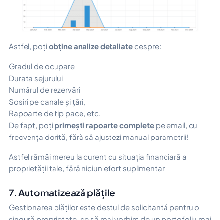
Astfel, poți
obține analize detaliate
despre:
Gradul de ocupare
Durata sejurului
Numărul de rezervări
Sosiri pe canale și țări,
Rapoarte de tip pace, etc.
De fapt, poți
primești rapoarte complete
pe email, cu
frecvența dorită, fără să ajustezi manual parametrii!
Astfel rămâi mereu la curent cu situația financiară a
proprietății tale, fără niciun efort suplimentar.
7. Automatizează plățile
Gestionarea plăților este destul de solicitantă pentru o
singură proprietate, ce să mai vorbim de un portofoliu mai