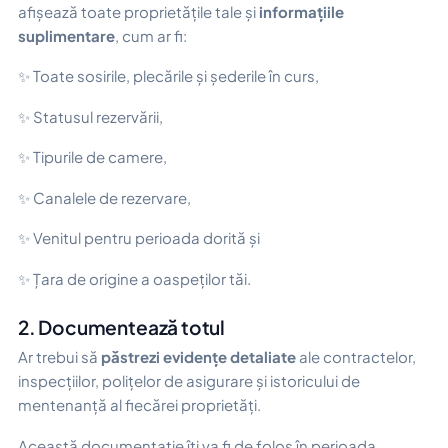
afișează toate proprietățile tale și
informațiile
suplimentare
, cum ar fi:
✨ Toate sosirile, plecările și șederile în curs,
✨ Statusul rezervării,
✨ Tipurile de camere,
✨ Canalele de rezervare,
✨ Venitul pentru perioada dorită și
✨ Țara de origine a oaspeților tăi.
2. Documentează totul
Ar trebui să
păstrezi evidențe detaliate
ale contractelor,
inspecțiilor, polițelor de asigurare și istoricului de
mentenanță al fiecărei proprietăți.
Această documentație îți va fi de folos în perioada