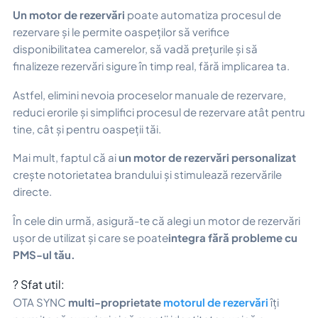
Un motor de rezervări
poate automatiza procesul de
rezervare și le permite oaspeților să verifice
disponibilitatea camerelor, să vadă prețurile și să
finalizeze rezervări sigure în timp real, fără implicarea ta.
Astfel, elimini nevoia proceselor manuale de rezervare,
reduci erorile și simplifici procesul de rezervare atât pentru
tine, cât și pentru oaspeții tăi.
Mai mult, faptul că ai
un motor de rezervări personalizat
crește notorietatea brandului și stimulează rezervările
directe.
În cele din urmă, asigură-te că alegi un motor de rezervări
ușor de utilizat și care se poate
integra fără probleme cu
PMS-ul tău.
? Sfat util:
OTA SYNC
multi-proprietate
motorul de rezervări
îți