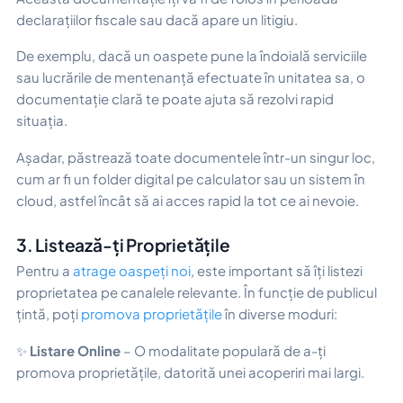
declarațiilor fiscale sau dacă apare un litigiu.
De exemplu, dacă un oaspete pune la îndoială serviciile
sau lucrările de mentenanță efectuate în unitatea sa, o
documentație clară te poate ajuta să rezolvi rapid
situația.
Așadar, păstrează toate documentele într-un singur loc,
cum ar fi un folder digital pe calculator sau un sistem în
cloud, astfel încât să ai acces rapid la tot ce ai nevoie.
3. Listează-ți Proprietățile
Pentru a
atrage oaspeți noi
, este important să îți listezi
proprietatea pe canalele relevante. În funcție de publicul
țintă, poți
promova proprietățile
în diverse moduri:
✨
Listare Online
– O modalitate populară de a-ți
promova proprietățile, datorită unei acoperiri mai largi.