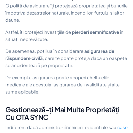
O poliță de asigurare îți protejează proprietatea și bunurile
împotriva dezastrelor naturale, incendiilor, furtului și altor
daune.
Astfel, îți protejezi investițiile de
pierderi semnificative
în
situații neprevăzute.
De asemenea, poți lua în considerare
asigurarea de
răspundere civilă
, care te poate proteja dacă un oaspete
se accidentează pe proprietate.
De exemplu, asigurarea poate acoperi cheltuielile
medicale ale acestuia, asigurarea de invaliditate și alte
sume aplicabile.
Gestionează-ți Mai Multe Proprietăți
Cu OTA SYNC
Indiferent dacă administrezi închirieri rezidențiale sau
case