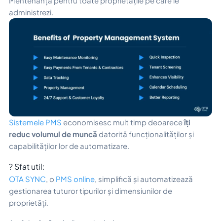
Mentenanță pentru toate proprietățile pe care le
administrezi.
Sistemele PMS
economisesc mult timp deoarece
îți
reduc volumul de muncă
datorită funcționalităților și
capabilităților lor de automatizare.
? Sfat util:
OTA SYNC
, o
PMS online
, simplifică și automatizează
gestionarea tuturor tipurilor și dimensiunilor de
proprietăți.