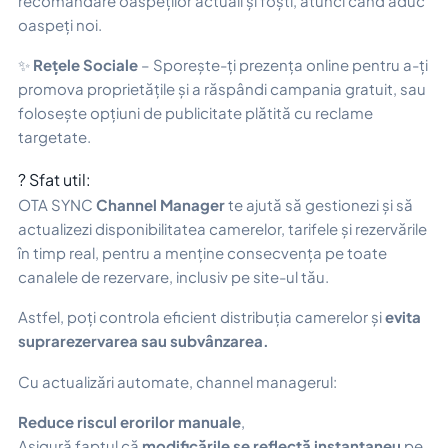
recomandare oaspeților actuali și foști, atunci când aduc
oaspeți noi.
✨
Rețele Sociale
– Sporește-ți prezența online pentru a-ți
promova proprietățile și a răspândi campania gratuit, sau
folosește opțiuni de publicitate plătită cu reclame
targetate.
? Sfat util:
OTA SYNC
Channel Manager
te ajută să gestionezi și să
actualizezi disponibilitatea camerelor, tarifele și rezervările
în timp real, pentru a menține consecvența pe toate
canalele de rezervare, inclusiv pe site-ul tău.
Astfel, poți controla eficient distribuția camerelor și
evita
suprarezervarea sau subvânzarea.
Cu actualizări automate, channel managerul:
Reduce riscul erorilor manuale
,
Asigură faptul că
modificările se reflectă instantaneu
pe