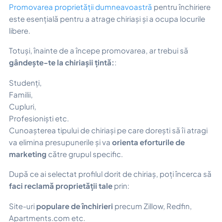
Promovarea proprietății dumneavoastră
pentru închiriere
este esențială pentru a atrage chiriași și a ocupa locurile
libere.
Totuși, înainte de a începe promovarea, ar trebui să
gândește-te la chiriașii țintă:
:
Studenți,
Familii,
Cupluri,
Profesioniști etc.
Cunoașterea tipului de chiriași pe care dorești să îi atragi
va elimina presupunerile și va
orienta eforturile de
marketing
către grupul specific.
După ce ai selectat profilul dorit de chiriaș, poți încerca să
faci reclamă proprietății tale
prin:
Site-uri
populare de închirieri
precum Zillow, Redfin,
Apartments.com etc.