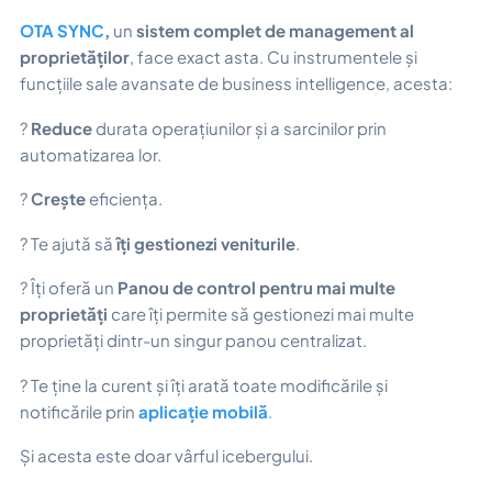
OTA SYNC
,
un
sistem complet de management al
proprietăților
, face exact asta. Cu instrumentele și
funcțiile sale avansate de business intelligence, acesta:
?
Reduce
durata operațiunilor și a sarcinilor prin
automatizarea lor.
?
Crește
eficiența.
? Te ajută să
îți gestionezi veniturile
.
? Îți oferă un
Panou de control pentru mai multe
proprietăți
care îți permite să gestionezi mai multe
proprietăți dintr-un singur panou centralizat.
? Te ține la curent și îți arată toate modificările și
notificările prin
aplicație mobilă
.
Și acesta este doar vârful icebergului.