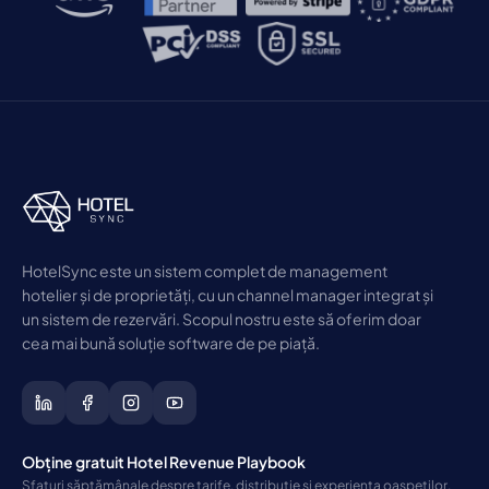
HotelSync este un sistem complet de management
hotelier și de proprietăți, cu un channel manager integrat și
un sistem de rezervări. Scopul nostru este să oferim doar
cea mai bună soluție software de pe piață.
Obține gratuit Hotel Revenue Playbook
Sfaturi săptămânale despre tarife, distribuție și experiența oaspeților,