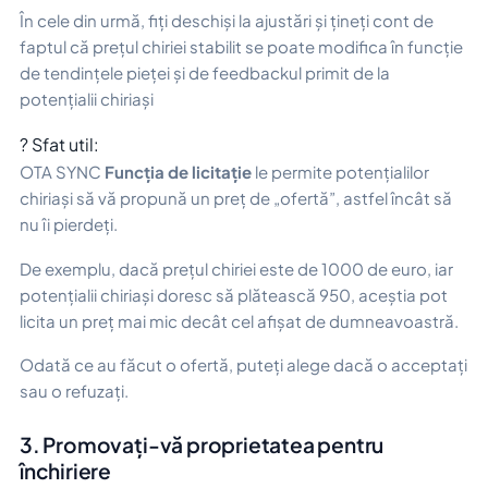
În cele din urmă, fiți deschiși la ajustări și țineți cont de
faptul că prețul chiriei stabilit se poate modifica în funcție
de tendințele pieței și de feedbackul primit de la
potențialii chiriași
? Sfat util:
OTA SYNC
Funcția de licitație
le permite potențialilor
chiriași să vă propună un preț de „ofertă”, astfel încât să
nu îi pierdeți.
De exemplu, dacă prețul chiriei este de 1000 de euro, iar
potențialii chiriași doresc să plătească 950, aceștia pot
licita un preț mai mic decât cel afișat de dumneavoastră.
Odată ce au făcut o ofertă, puteți alege dacă o acceptați
sau o refuzați.
3. Promovați-vă proprietatea pentru
închiriere