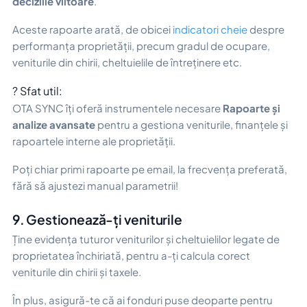
deciziile viitoare
.
Aceste rapoarte arată, de obicei
indicatori cheie
despre
performanța proprietății, precum gradul de ocupare,
veniturile din chirii, cheltuielile de întreținere etc.
? Sfat util:
OTA SYNC îți oferă instrumentele necesare
Rapoarte și
analize avansate
pentru a gestiona veniturile, finanțele și
rapoartele interne ale proprietății.
Poți chiar primi rapoarte pe email, la frecvența preferată,
fără să ajustezi manual parametrii!
9. Gestionează-ți veniturile
Ține evidența tuturor veniturilor și cheltuielilor legate de
proprietatea închiriată, pentru a-ți calcula corect
veniturile din chirii și taxele.
În plus, asigură-te că ai fonduri puse deoparte pentru