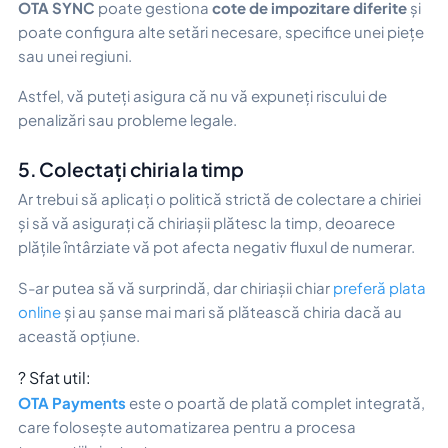
OTA SYNC
poate gestiona
cote de impozitare diferite
și
poate configura alte setări necesare, specifice unei piețe
sau unei regiuni.
Astfel, vă puteți asigura că nu vă expuneți riscului de
penalizări sau probleme legale.
5. Colectați chiria la timp
Ar trebui să aplicați o politică strictă de colectare a chiriei
și să vă asigurați că chiriașii plătesc la timp, deoarece
plățile întârziate vă pot afecta negativ fluxul de numerar.
S-ar putea să vă surprindă, dar chiriașii chiar
preferă plata
online
și au șanse mai mari să plătească chiria dacă au
această opțiune.
? Sfat util:
OTA Payments
este o poartă de plată complet integrată,
care folosește automatizarea pentru a procesa