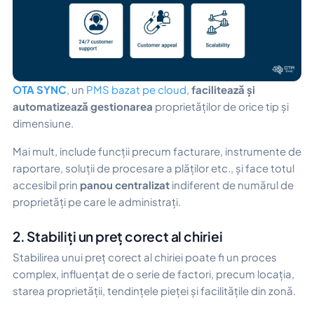
OTA SYNC
, un
PMS bazat pe cloud
,
facilitează și
automatizează gestionarea
proprietăților de orice tip și
dimensiune.
Mai mult, include funcții precum facturare, instrumente de
raportare, soluții de procesare a plăților etc., și face totul
accesibil prin
panou centralizat
indiferent de numărul de
proprietăți pe care le administrați.
2. Stabiliți un preț corect al chiriei
Stabilirea unui preț corect al chiriei poate fi un proces
complex, influențat de o serie de factori, precum locația,
starea proprietății, tendințele pieței și facilitățile din zonă.