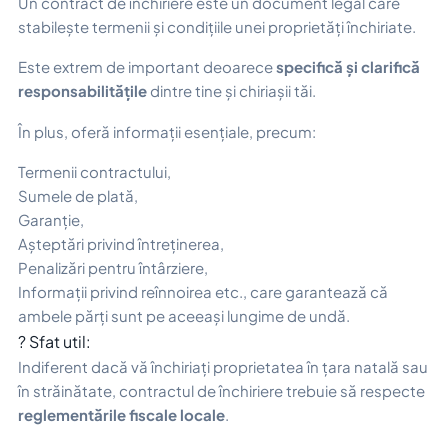
Un contract de închiriere este un document legal care
stabilește termenii și condițiile unei proprietăți închiriate.
Este extrem de important deoarece
specifică și clarifică
responsabilitățile
dintre tine și chiriașii tăi.
În plus, oferă informații esențiale, precum:
Termenii contractului,
Sumele de plată,
Garanție,
Așteptări privind întreținerea,
Penalizări pentru întârziere,
Informații privind reînnoirea etc., care garantează că
ambele părți sunt pe aceeași lungime de undă.
? Sfat util:
Indiferent dacă vă închiriați proprietatea în țara natală sau
în străinătate, contractul de închiriere trebuie să respecte
reglementările fiscale locale
.