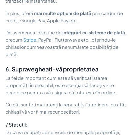
tranzacțiile instantaneu.
În plus, oferă
mai multe opțiuni de plată
prin carduri de
credit, Google Pay, Apple Pay etc.
De asemenea, dispune de
integrări cu sisteme de plată
,
precum
Stripe
, PayPal, Flutterwave etc., oferindu-le
chiriașilor dumneavoastră nenumărate posibilități de
plată.
6. Supravegheați-vă proprietatea
La fel de important cum este să verificați starea
proprietății în prealabil, este esențial să faceți vizite
periodice pentru a vă asigura că totul este în ordine.
Cu cât sunteți mai atenți la reparații și întreținere, cu atât
chiriașii vă vor fi mai recunoscători.
? Sfat util:
Dacă vă ocupați de serviciile de menaj ale proprietății,