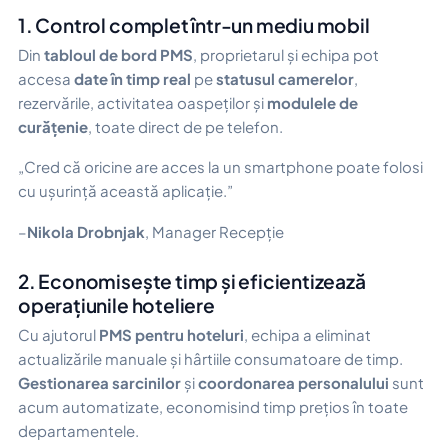
1. Control complet într-un mediu mobil
Din
tabloul de bord PMS
, proprietarul și echipa pot
accesa
date în timp real
pe
statusul camerelor
,
rezervările, activitatea oaspeților și
modulele de
curățenie
, toate direct de pe telefon.
„Cred că oricine are acces la un smartphone poate folosi
cu ușurință această aplicație.”
–
Nikola Drobnjak
, Manager Recepție
2. Economisește timp și eficientizează
operațiunile hoteliere
Cu ajutorul
PMS pentru hoteluri
, echipa a eliminat
actualizările manuale și hârtiile consumatoare de timp.
Gestionarea sarcinilor
și
coordonarea personalului
sunt
acum automatizate, economisind timp prețios în toate
departamentele.