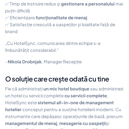
✅ Timp de instruire redus și
gestionare a personalului
mai
puțin dificilă
✅ Eficientizare
funcționalitate de menaj
✅ Satisfacție crescută a oaspeților și loialitate față de
brand
„Cu HotelSync, comunicarea dintre echipe s-a
îmbunătățit considerabil.”
–
Nikola Drobnjak
, Manager Recepție
O soluție care crește odată cu tine
Fie că administrați
un mic hotel boutique
sau administrezi
un hotel cu servicii complete
cu servicii complete
,
HotelSync este
sistemul all-in-one de management
hotelier
conceput pentru a susține hotelierii moderni. Cu
instrumente care depășesc operațiunile de bază, precum
managementul de menaj
,
mesagerie cu oaspeții
și