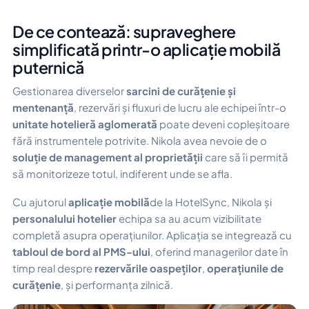
De ce contează: supraveghere
simplificată printr-o aplicație mobilă
puternică
Gestionarea diverselor
sarcini de curățenie și
mentenanță
, rezervări și fluxuri de lucru ale echipei într-o
unitate hotelieră aglomerată
poate deveni copleșitoare
fără instrumentele potrivite. Nikola avea nevoie de o
soluție de management al proprietății
care să îi permită
să monitorizeze totul, indiferent unde se afla.
Cu ajutorul
aplicație mobilă
de la HotelSync, Nikola și
personalului hotelier
echipa sa au acum vizibilitate
completă asupra operațiunilor. Aplicația se integrează cu
tabloul de bord al PMS-ului
, oferind managerilor date în
timp real despre
rezervările oaspeților
,
operațiunile de
curățenie
, și performanța zilnică.