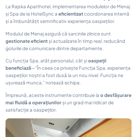
La Rajska Aparthotel, implementarea modulelor de Menaj
și Spa de la HotelSync a
eficientizat
coordonarea internă
și a îmbunătățit semnificativ experiența oaspeților.
Modulul de Menaj asigură că sarcinile zilnice sunt
gestionate eficient
și actualizate în timp real, reducând
golurile de comunicare dintre departamente.
Cu funcția Spa, atât personalul, cât și
oaspeții
beneficiază
—“
În ceea ce privește Funcția Spa, experiența
oaspeților noștri a fost dusă la un nou nivel. Funcția ne
ușurează munca,
” notează echipa.
Împreună, aceste instrumente contribuie la
o desfășurare
mai fluidă a operațiunilor
și un grad mai ridicat de
satisfacție a oaspeților.