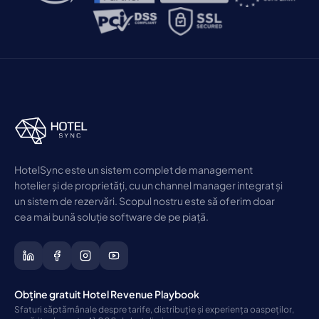
HotelSync este un sistem complet de management
hotelier și de proprietăți, cu un channel manager integrat și
un sistem de rezervări. Scopul nostru este să oferim doar
cea mai bună soluție software de pe piață.
Obține gratuit Hotel Revenue Playbook
Sfaturi săptămânale despre tarife, distribuție și experiența oaspeților,