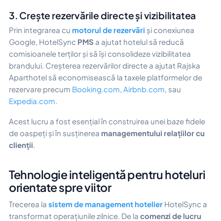
3. Crește rezervările directe și vizibilitatea
Prin integrarea cu
motorul de rezervări
și conexiunea
Google, HotelSync
PMS
a ajutat hotelul să reducă
comisioanele terților și să își consolideze vizibilitatea
brandului. Creșterea rezervărilor directe a ajutat Rajska
Aparthotel să economisească la taxele platformelor de
rezervare precum
Booking.com
,
Airbnb.com
, sau
Expedia.com
.
Acest lucru a fost esențial în construirea unei baze fidele
de oaspeți și în susținerea
managementului relațiilor cu
clienții
.
Tehnologie inteligentă pentru hoteluri
orientate spre viitor
Trecerea la
sistem de management hotelier
HotelSync a
transformat operațiunile zilnice. De la
comenzi de lucru