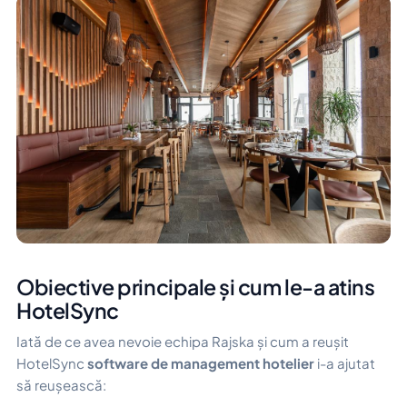
Obiective principale și cum le-a atins
HotelSync
Iată de ce avea nevoie echipa Rajska și cum a reușit
HotelSync
software de management hotelier
i-a ajutat
să reușească: