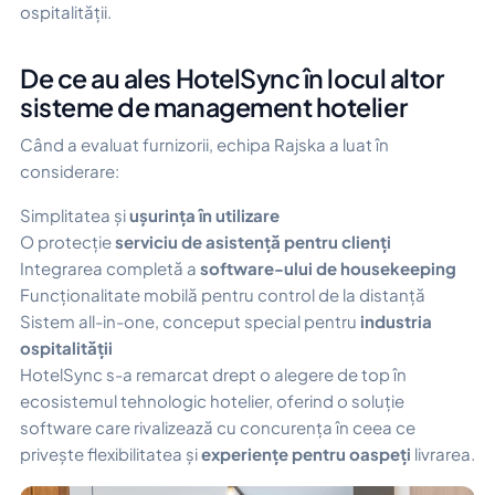
ospitalității.
De ce au ales HotelSync în locul altor
sisteme de management hotelier
Când a evaluat furnizorii, echipa Rajska a luat în
considerare:
Simplitatea și
ușurința în utilizare
O protecție
serviciu de asistență pentru clienți
Integrarea completă a
software-ului de housekeeping
Funcționalitate mobilă pentru control de la distanță
Sistem all-in-one, conceput special pentru
industria
ospitalității
HotelSync s-a remarcat drept o alegere de top în
ecosistemul tehnologic hotelier, oferind o soluție
software care rivalizează cu concurența în ceea ce
privește flexibilitatea și
experiențe pentru oaspeți
livrarea.