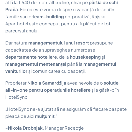
află la 1.640 de metri altitudine, chiar pe
pârtia de schi
Prača
. Fie că este vorba despre o vacanță de schi în
familie sau o
team-building
corporativă, Rajska
Aparthotel este conceput pentru a fi plăcut pe tot
parcursul anului.
Dar natura
managementului unui resort
presupune
capacitatea de a supraveghea numeroase
departamente hoteliere
, de la
housekeeping
și
managementul mentenanței
până la
managementul
veniturilor
și comunicarea cu oaspeții.
Proprietar
Nikola Samardžija
avea nevoie de o
soluție
all-in-one pentru operațiunile hoteliere
și a găsit-o în
HotelSync.
„HotelSync ne-a ajutat să ne asigurăm că fiecare oaspete
pleacă de aici
mulțumit
.”
–
Nikola Drobnjak
, Manager Recepție