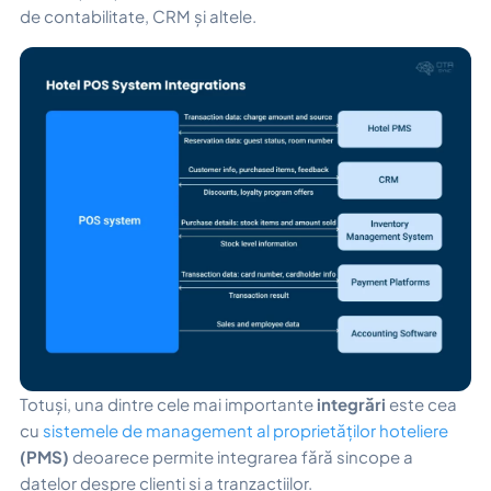
de contabilitate, CRM și altele.
Totuși, una dintre cele mai importante
integrări
este cea
cu
sistemele de management al proprietăților hoteliere
(PMS)
deoarece permite integrarea fără sincope a
datelor despre clienți și a tranzacțiilor.