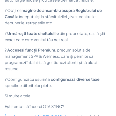
? Obții o
imagine de ansamblu asupra Registrului de
Casă
la începutul și la sfârșitul zilei și vezi veniturile,
depunerile, retragerile etc.
?
Urmărești toate cheltuielile
din proprietate, ca să știi
exact care este venitul tău net real.
?
Accesezi funcții Premium
, precum soluția de
management SPA & Wellness, care îți permite să
programezi întâlniri, să gestionezi clienții și să aloci
resurse.
? Configurezi cu ușurință
configurează diverse taxe
specifice diferitelor piețe.
Și multe altele.
Ești tentat să încerci OTA SYNC?