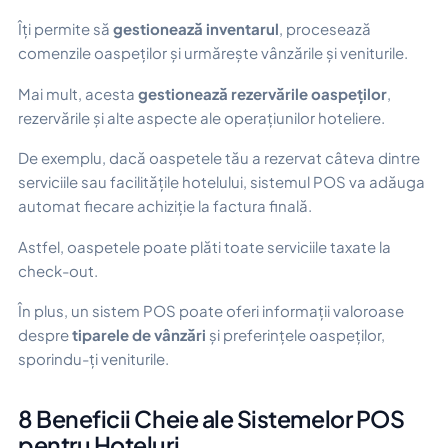
Îți permite să
gestionează inventarul
, procesează
comenzile oaspeților și urmărește vânzările și veniturile.
Mai mult, acesta
gestionează rezervările oaspeților
,
rezervările și alte aspecte ale operațiunilor hoteliere.
De exemplu, dacă oaspetele tău a rezervat câteva dintre
serviciile sau facilitățile hotelului, sistemul POS va adăuga
automat fiecare achiziție la factura finală.
Astfel, oaspetele poate plăti toate serviciile taxate la
check-out.
În plus, un sistem POS poate oferi informații valoroase
despre
tiparele de vânzări
și preferințele oaspeților,
sporindu-ți veniturile.
8 Beneficii Cheie ale Sistemelor POS
pentru Hoteluri