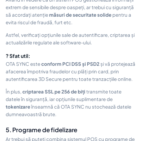
extrem de sensibile despre oaspeți, ar trebui cu siguranță
să acordați atenție
măsuri de securitate solide
pentru a
evita riscul de fraudă, furt etc.
Astfel, verificați opțiunile sale de autentificare, criptarea și
actualizările regulate ale software-ului.
? Sfat util:
OTA SYNC este
conform PCI DSS și PSD2
și vă protejează
afacerea împotriva fraudelor cu plăți prin card, prin
autentificarea 3D Secure pentru toate tranzacțiile online.
În plus,
criptarea SSL pe 256 de biți
transmite toate
datele în siguranță, iar opțiunile suplimentare de
tokenizare
înseamnă că OTA SYNC nu stochează datele
dumneavoastră brute.
5. Programe de fidelizare
Ar trebui să puteți combina sistemul POS cu programe de