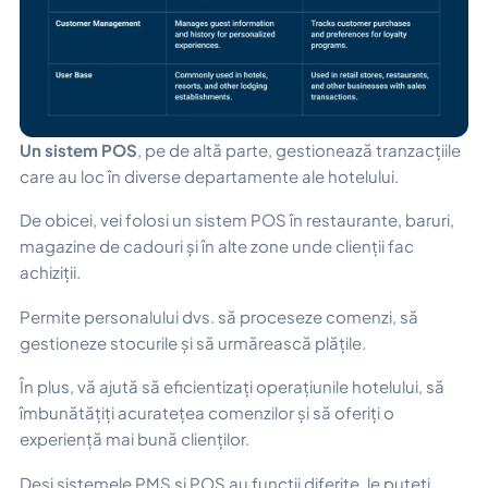
Un sistem POS
, pe de altă parte, gestionează tranzacțiile
care au loc în diverse departamente ale hotelului.
De obicei, vei folosi un sistem POS în restaurante, baruri,
magazine de cadouri și în alte zone unde clienții fac
achiziții.
Permite personalului dvs. să proceseze comenzi, să
gestioneze stocurile și să urmărească plățile.
În plus, vă ajută să eficientizați operațiunile hotelului, să
îmbunătățiți acuratețea comenzilor și să oferiți o
experiență mai bună clienților.
Deși sistemele PMS și POS au funcții diferite, le puteți