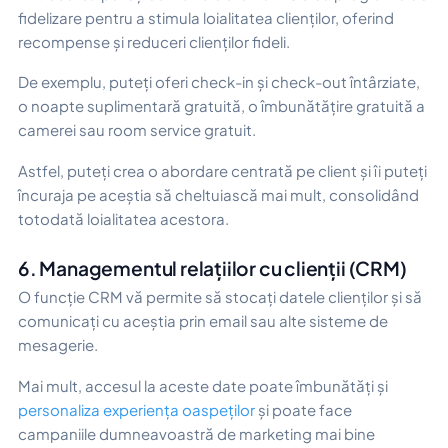
fidelizare pentru a stimula loialitatea clienților, oferind
recompense și reduceri clienților fideli.
De exemplu, puteți oferi check-in și check-out întârziate,
o noapte suplimentară gratuită, o îmbunătățire gratuită a
camerei sau room service gratuit.
Astfel, puteți crea o abordare centrată pe client și îi puteți
încuraja pe aceștia să cheltuiască mai mult, consolidând
totodată loialitatea acestora.
6. Managementul relațiilor cu clienții (CRM)
O funcție CRM vă permite să stocați datele clienților și să
comunicați cu aceștia prin email sau alte sisteme de
mesagerie.
Mai mult, accesul la aceste date poate îmbunătăți și
personaliza experiența oaspeților
și poate face
campaniile dumneavoastră de marketing mai bine