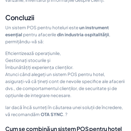
Concluzii
Un sistem POS pentru hoteluri este
un instrument
esențial
pentru afacerile
din industria ospitalității
,
permițându-vă să:
Eficientizează operațiunile,
Gestionați stocurile și
Îmbunătățiți experiența clienților.
Atunci când alegeți un sistem POS pentru hotel,
asigurați-vă că țineți cont de nevoile specifice ale afacerii
dvs., de comportamentul clienților, de securitate și de
opțiunile de integrare necesare.
Iar dacă încă sunteți în căutarea unei soluții de încredere,
vă recomandăm
OTA SYNC
. ?
Cum se combină un sistem POS pentru hotel