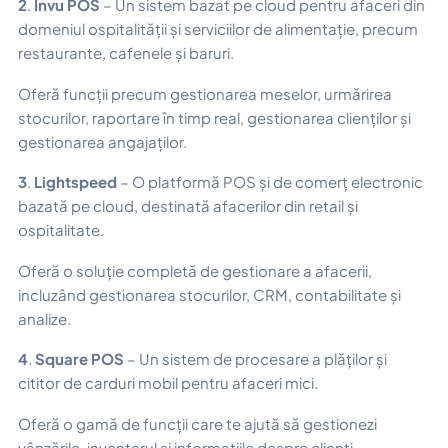
2
.
Invu POS
– Un sistem bazat pe cloud pentru afaceri din
domeniul ospitalității și serviciilor de alimentație, precum
restaurante, cafenele și baruri.
Oferă funcții precum gestionarea meselor, urmărirea
stocurilor, raportare în timp real, gestionarea clienților și
gestionarea angajaților.
3
.
Lightspeed
– O platformă POS și de comerț electronic
bazată pe cloud, destinată afacerilor din retail și
ospitalitate.
Oferă o soluție completă de gestionare a afacerii,
incluzând gestionarea stocurilor, CRM, contabilitate și
analize.
4
.
Square POS
– Un sistem de procesare a plăților și
cititor de carduri mobil pentru afaceri mici.
Oferă o gamă de funcții care te ajută să gestionezi
vânzările, inventarul și informațiile despre clienți.