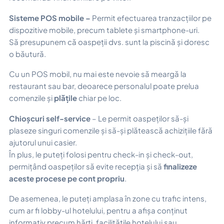
Sisteme POS mobile –
Permit efectuarea tranzacțiilor pe
dispozitive mobile, precum tablete și smartphone-uri.
Să presupunem că oaspeții dvs. sunt la piscină și doresc
o băutură.
Cu un POS mobil, nu mai este nevoie să meargă la
restaurant sau bar, deoarece personalul poate prelua
comenzile și
plățile
chiar pe loc.
Chioșcuri self-service
– Le permit oaspeților să-și
plaseze singuri comenzile și să-și plătească achizițiile fără
ajutorul unui casier.
În plus, le puteți folosi pentru check-in și check-out,
permițând oaspeților să evite recepția și să
finalizeze
aceste procese pe cont propriu
.
De asemenea, le puteți amplasa în zone cu trafic intens,
cum ar fi lobby-ul hotelului, pentru a afișa conținut
informativ precum hărți, facilitățile hotelului sau