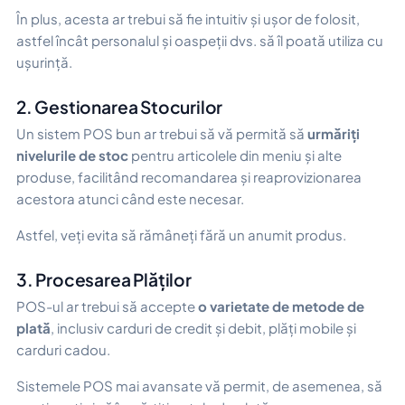
În plus, acesta ar trebui să fie intuitiv și ușor de folosit,
astfel încât personalul și oaspeții dvs. să îl poată utiliza cu
ușurință.
2. Gestionarea Stocurilor
Un sistem POS bun ar trebui să vă permită să
urmăriți
nivelurile de stoc
pentru articolele din meniu și alte
produse, facilitând recomandarea și reaprovizionarea
acestora atunci când este necesar.
Astfel, veți evita să rămâneți fără un anumit produs.
3. Procesarea Plăților
POS-ul ar trebui să accepte
o varietate de metode de
plată
, inclusiv carduri de credit și debit, plăți mobile și
carduri cadou.
Sistemele POS mai avansate vă permit, de asemenea, să