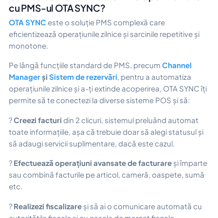
cu PMS-ul OTA SYNC?
OTA SYNC
este o soluție PMS complexă care
eficientizează operațiunile zilnice și sarcinile repetitive și
monotone.
Pe lângă funcțiile standard de PMS, precum
Channel
Manager
și
Sistem de rezervări
, pentru a automatiza
operațiunile zilnice și a-ți extinde acoperirea, OTA SYNC îți
permite să te conectezi la diverse sisteme POS și să:
?
Creezi facturi
din 2 clicuri, sistemul preluând automat
toate informațiile, așa că trebuie doar să alegi statusul și
să adaugi servicii suplimentare, dacă este cazul.
?
Efectuează operațiuni avansate de facturare
și împarte
sau combină facturile pe articol, cameră, oaspete, sumă
etc.
?
Realizezi
fiscalizare
și să ai o comunicare automată cu
autoritățile fiscale și cu casele de marcat fiscale.