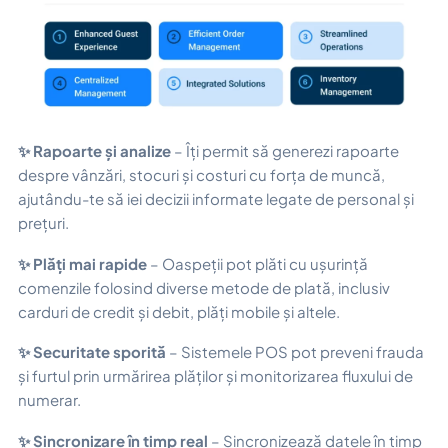
✨ Rapoarte și analize
– Îți permit să generezi rapoarte
despre vânzări, stocuri și costuri cu forța de muncă,
ajutându-te să iei decizii informate legate de personal și
prețuri.
✨ Plăți mai rapide
– Oaspeții pot plăti cu ușurință
comenzile folosind diverse metode de plată, inclusiv
carduri de credit și debit, plăți mobile și altele.
✨ Securitate sporită
– Sistemele POS pot preveni frauda
și furtul prin urmărirea plăților și monitorizarea fluxului de
numerar.
✨ Sincronizare în timp real
– Sincronizează datele în timp