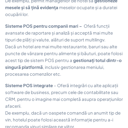
De exemplu, permit managerilor de hotel să
gestioneze
mesele și să țină evidența
meselor ocupate și a duratei
ocupării lor.
Sisteme POS pentru companii mari –
Oferă funcții
avansate de raportare și analiză și acceptă mai multe
tipuri de plăți și valute, alături de suport multilingv.
Dacă un hotel are mai multe restaurante, baruri sau alte
puncte de vânzare pentru alimente și băuturi, poate folosi
acest tip de sistem POS pentru a
gestionați totul dintr-o
singură platformă
, inclusiv gestionarea meniului,
procesarea comenzilor etc.
Sisteme POS integrate
– Oferă integrări cu alte aplicații
software de business, precum cele de contabilitate sau
CRM, pentru o imagine mai completă asupra operațiunilor
afacerii.
De exemplu, dacă un oaspete comandă un anumit tip de
vin, hotelul poate folosi această informație pentru a-i
recomanda vinuri similare pe viitor.