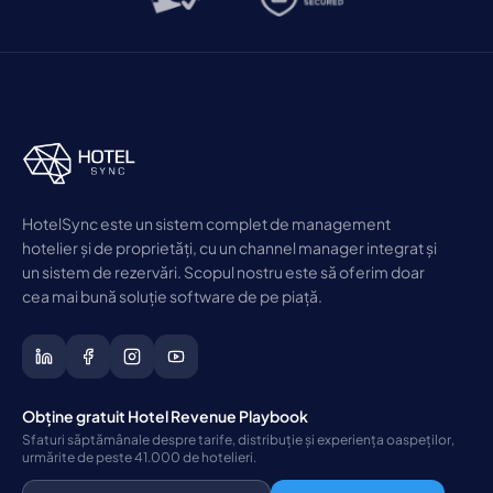
HotelSync este un sistem complet de management
hotelier și de proprietăți, cu un channel manager integrat și
un sistem de rezervări. Scopul nostru este să oferim doar
cea mai bună soluție software de pe piață.
Obține gratuit Hotel Revenue Playbook
Sfaturi săptămânale despre tarife, distribuție și experiența oaspeților,
urmărite de peste 41.000 de hotelieri.