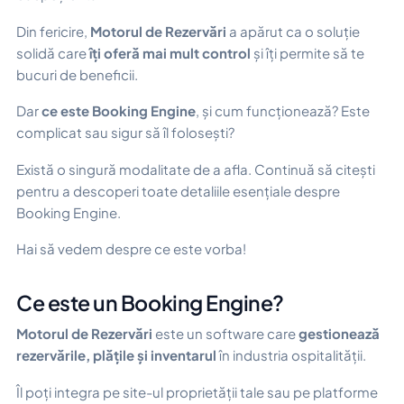
Din fericire,
Motorul de Rezervări
a apărut ca o soluție
solidă care
îți oferă mai mult control
și îți permite să te
bucuri de beneficii.
Dar
ce este Booking Engine
, și cum funcționează? Este
complicat sau sigur să îl folosești?
Există o singură modalitate de a afla. Continuă să citești
pentru a descoperi toate detaliile esențiale despre
Booking Engine.
Hai să vedem despre ce este vorba!
Ce este un Booking Engine?
Motorul de Rezervări
este un software care
gestionează
rezervările, plățile și inventarul
în industria ospitalității.
Îl poți integra pe site-ul proprietății tale sau pe platforme