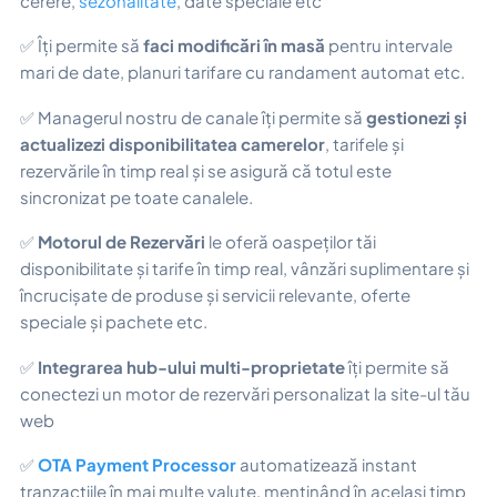
cerere,
sezonalitate
, date speciale etc
✅ Îți permite să
faci modificări în masă
pentru intervale
mari de date, planuri tarifare cu randament automat etc.
✅ Managerul nostru de canale îți permite să
gestionezi și
actualizezi disponibilitatea camerelor
, tarifele și
rezervările în timp real și se asigură că totul este
sincronizat pe toate canalele.
✅
Motorul de Rezervări
le oferă oaspeților tăi
disponibilitate și tarife în timp real, vânzări suplimentare și
încrucișate de produse și servicii relevante, oferte
speciale și pachete etc.
✅
Integrarea hub-ului multi-proprietate
îți permite să
conectezi un motor de rezervări personalizat la site-ul tău
web
✅
OTA Payment Processor
automatizează instant
tranzacțiile în mai multe valute, menținând în același timp