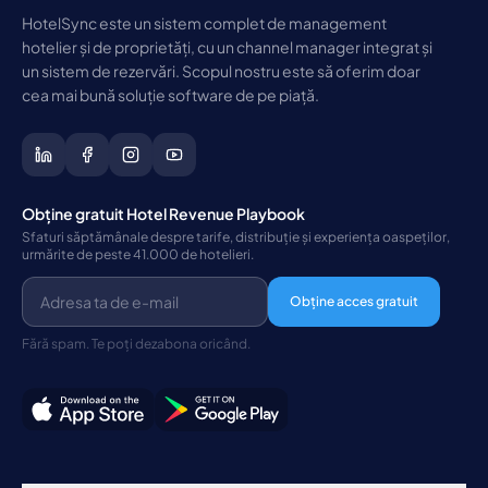
HotelSync este un sistem complet de management
hotelier și de proprietăți, cu un channel manager integrat și
un sistem de rezervări. Scopul nostru este să oferim doar
cea mai bună soluție software de pe piață.
Obține gratuit Hotel Revenue Playbook
Sfaturi săptămânale despre tarife, distribuție și experiența oaspeților,
urmărite de peste 41.000 de hotelieri.
Obține acces gratuit
Fără spam. Te poți dezabona oricând.