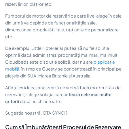
rezervărilor, plăților etc.
Furnizorul de motor de rezervări pe care îl vei alege în cele
din urmă va depinde de funcționalitățile sale,
dimensiunea proprietății tale, opțiunile de personalizare
etc.
De exemplu, Little Hotelier ar putea să nu fie soluția
optimă dacă administrezi proprietăți mai mari. Mai mult,
Cloudbeds este o soluție solidă, dar nu are
o aplicație
mobilă
, în timp ce Guesty se concentrează în principal pe
piețele din SUA, Marea Britanie și Australia.
Ai înțeles ideea, analizează ce vrei să facă motorul tău de
rezervări și alege soluția care
bifează cele mai multe
criterii
dacă nu chiar toate.
Sugestia noastră, OTA SYNC!?
Cum să Îmbunătățești Procesul de Rezervare