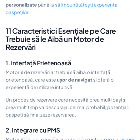
personalizate
până la
să îmbunătățești experiența
oaspeților.
11 Caracteristici Esențiale pe Care
Trebuie să le Aibă un Motor de
Rezervări
1. Interfață Prietenoasă
Motorul de rezervări ar trebui să aibă o interfață
prietenoasă, care este
ușor de navigat
și oferă o
experiență de utilizare intuitivă.
Un proces de rezervare care necesită prea mulți pași și
prea mult timp va descuraja, cel mai probabil, potențialii
oaspeți să finalizeze rezervarea.
2. Integrare cu PMS
Motorul tău de rezervări ar trebui să se integreze cu
sistem