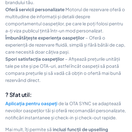
brandului tău.
Oferă servicii personalizate
Motorul de rezervare oferă o
multitudine de informații și detalii despre
comportamentul oaspeților, pe care le poți folosi pentru
a-ți viza publicul țintă într-un mod personalizat.
Îmbunătățește experiența oaspeților
– Oferă o
experiență de rezervare fluidă, simplă și fără bătăi de cap,
care necesită doar câțiva pași.
Spori satisfacția oaspeților
– Afișează prețurile unității
tale pe site și pe OTA-uri, astfel încât oaspeții să poată
compara prețurile și să vadă că obțin o ofertă mai bună
rezervând direct.
? Sfat util:
Aplicația pentru oaspeți
de la OTA SYNC se adaptează
nevoilor oaspeților tăi și oferă recomandări personalizate,
notificări instantanee și check-in și check-out rapide.
Mai mult, îți permite să
incluzi funcții de upselling