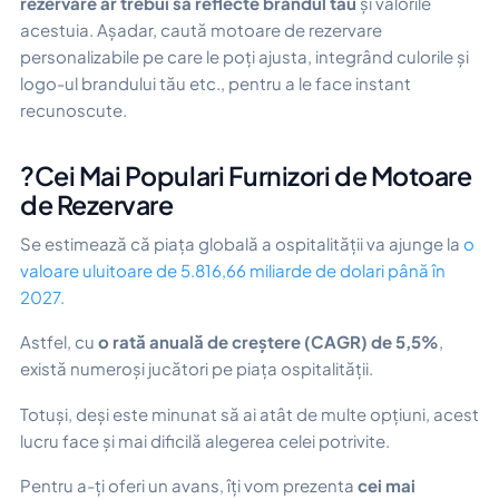
rezervare ar trebui să reflecte brandul tău
și valorile
acestuia. Așadar, caută motoare de rezervare
personalizabile pe care le poți ajusta, integrând culorile și
logo-ul brandului tău etc., pentru a le face instant
recunoscute.
?Cei Mai Populari Furnizori de Motoare
de Rezervare
Se estimează că piața globală a ospitalității va ajunge la
o
valoare uluitoare de 5.816,66 miliarde de dolari până în
2027.
Astfel, cu
o rată anuală de creștere (CAGR) de 5,5%
,
există numeroși jucători pe piața ospitalității.
Totuși, deși este minunat să ai atât de multe opțiuni, acest
lucru face și mai dificilă alegerea celei potrivite.
Pentru a-ți oferi un avans, îți vom prezenta
cei mai