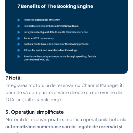
? Notă:
Integrarea motorului de rezervări cu Channel Manager îți
permite să compari rezervările directe cu cele venite din
OTA-uri și alte canale terțe.
3. Operațiuni simplificate
Motorul de rezervări poate simplifica operațiunile hotelului
automatizând numeroase sarcini legate de rezervări și