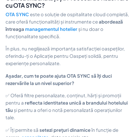
cu OTA SYNC?
OTA SYNC
este o soluție de ospitalitate cloud completă,
care oferă funcționalități și instrumente ce
abordează
întreaga
managementul hotelier
și nu doar o
funcționalitate specifică.
În plus, nu neglijează importanța satisfacției oaspeților,
oferindu-ți o Aplicație pentru Oaspeți solidă, pentru
experiențe personalizate.
Așadar, cum te poate ajuta OTA SYNC să îți duci
rezervările la un nivel superior?
✅ Oferă filtre personalizate, conținut, hărți și promoții
pentru a
reflecta identitatea unică a brandului hotelului
tău
și pentru a oferi o notă personalizată operațiunilor
tale.
✅ Îți permite să
setezi prețuri dinamice
în funcție de