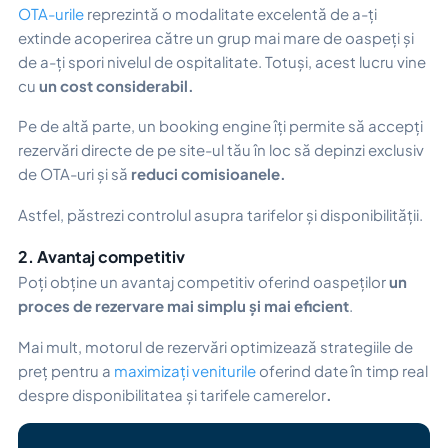
OTA-urile
reprezintă o modalitate excelentă de a-ți
extinde acoperirea către un grup mai mare de oaspeți și
de a-ți spori nivelul de ospitalitate. Totuși, acest lucru vine
cu
un cost considerabil.
Pe de altă parte, un booking engine îți permite să accepți
rezervări directe de pe site-ul tău în loc să depinzi exclusiv
de OTA-uri și să
reduci comisioanele.
Astfel, păstrezi controlul asupra tarifelor și disponibilității.
2. Avantaj competitiv
Poți obține un avantaj competitiv oferind oaspeților
un
proces de rezervare mai simplu și mai eficient
.
Mai mult, motorul de rezervări optimizează strategiile de
preț pentru a
maximizați veniturile
oferind date în timp real
despre disponibilitatea și tarifele camerelor
.